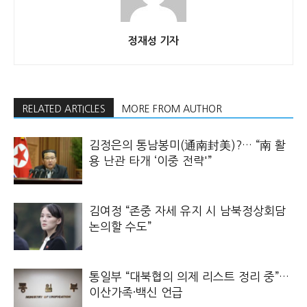
정재성 기자
RELATED ARTICLES
MORE FROM AUTHOR
김정은의 통남봉미(通南封美)?… “南 활
용 난관 타개 ‘이중 전략'”
김여정 “존중 자세 유지 시 남북정상회담
논의할 수도”
통일부 “대북협의 의제 리스트 정리 중”…
이산가족·백신 언급