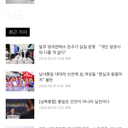
최근 기사
일부 양곡판매소 돈주가 실질 운영…“개인 쌀장사
와 다를 게 없다”
2026.08.07 6:03 오후
남녀평등 대대적 선전에 北 여성들 “현실과 동떨어
져” 불만
2026.08.07 4:01 오후
[남북통합] 통일은 선언이 아니라 실천이다
2026.08.07 2:01 오후