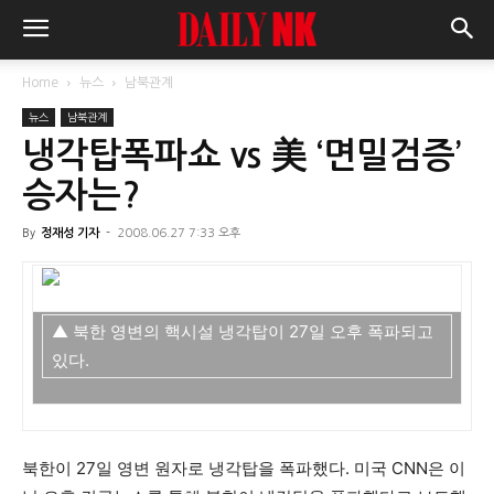
Home
뉴스
남북관계
뉴스
남북관계
냉각탑폭파쇼 vs 美 ‘면밀검증’
승자는?
By
정재성 기자
-
2008.06.27 7:33 오후
▲ 북한 영변의 핵시설 냉각탑이 27일 오후 폭파되고
있다.
북한이 27일 영변 원자로 냉각탑을 폭파했다. 미국 CNN은 이