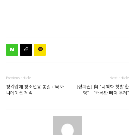
Previous article
Next article
청각장애 청소년용 통일교육 애
[정치권] 與 “비핵화 첫발 환
니메이션 제작
영”…“핵폭탄 빠져 우려”