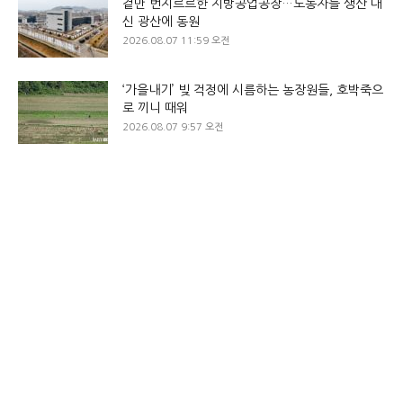
겉만 번지르르한 지방공업공장…노동자들 생산 대
신 광산에 동원
2026.08.07 11:59 오전
‘가을내기’ 빚 걱정에 시름하는 농장원들, 호박죽으
로 끼니 때워
2026.08.07 9:57 오전