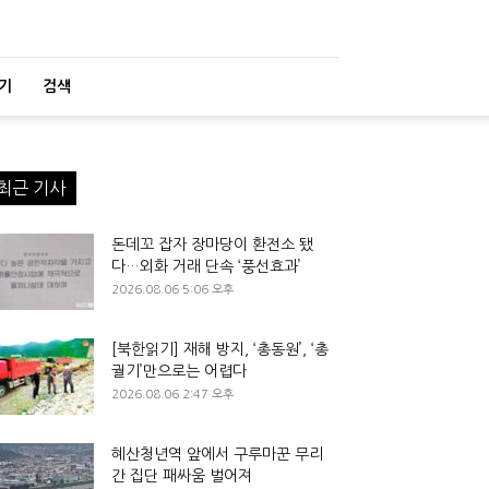
기
검색
최근 기사
돈데꼬 잡자 장마당이 환전소 됐
다…외화 거래 단속 ‘풍선효과’
2026.08.06 5:06 오후
[북한읽기] 재해 방지, ‘총동원’, ‘총
궐기’만으로는 어렵다
2026.08.06 2:47 오후
혜산청년역 앞에서 구루마꾼 무리
간 집단 패싸움 벌어져