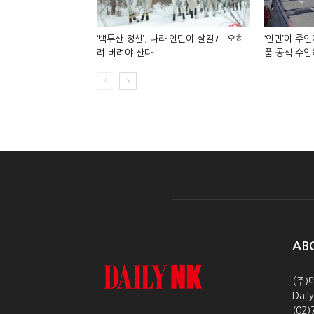
‘백두산 정신’, 나라·인민이 살길?…오히
‘인민’이 주
려 버려야 산다
품 공식 수
AB
(주)
Dai
(02)