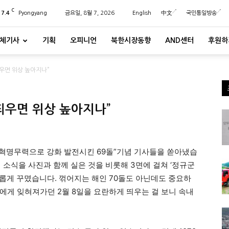
C
27.4
Pyongyang
금요일, 8월 7, 2026
English
中文
국민통일방송
체기사
기획
오피니언
북한시장동향
AND센터
후원하
띄우면 위상 높아지나”
띄우면 위상 높아지나”
혁명무력으로 강화 발전시킨 69돌”기념 기사들을 쏟아냈습
소식을 사진과 함께 실은 것을 비롯해 3면에 걸쳐 ‘정규군
롭게 꾸몄습니다. 꺾어지는 해인 70돌도 아닌데도 중요하
에게 잊혀져가던 2월 8일을 요란하게 띄우는 걸 보니 속내