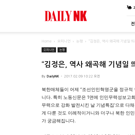
DailyNK
전
Home
오피니언
논평
“김정은, 역사 왜곡해 기념일 
오피니언
논평
“김정은, 역사 왜곡해 기념일 
By
DailyNK
-
2017.02.09 10:22 오전
북한매체들이 어제 “조선인민혁명군을 정규적 
니다. 특히 노동신문은 1면에 인민무력성보고회 
무력으로 강화 발전시킨 날 기념특집’으로 다채
게 다룬 것도 이례적이거니와 더구나 북한 인민
가 궁금해집니다.