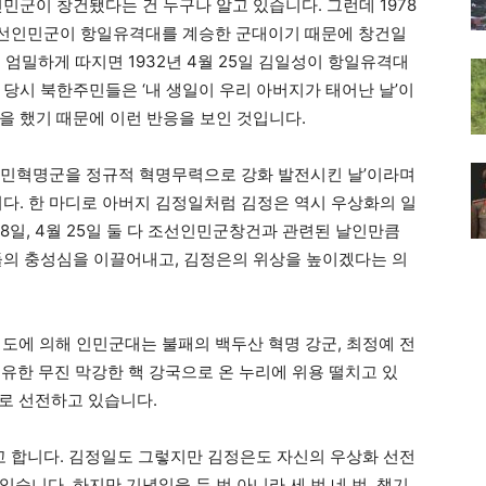
선인민군이 창건됐다는 건 누구나 알고 있습니다. 그런데 1978
조선인민군이 항일유격대를 계승한 군대이기 때문에 창건일
 엄밀하게 따지면 1932년 4월 25일 김일성이 항일유격대
 당시 북한주민들은 ‘내 생일이 우리 아버지가 태어난 날
’
이
을 했기 때문에 이런 반응을 보인 것입니다.
선인민혁명군을 정규적 혁명무력으로 강화 발전시킨 날’이라며
니다. 한 마디로 아버지 김정일처럼 김정은 역시 우상화의 일
 8일, 4월 25일 둘 다 조선인민군창건과 관련된 날인만큼
들의 충성심을 이끌어내고, 김정은의 위상을 높이겠다는 의
영도에 의해 인민군대는 불패의 백두산 혁명 강군, 최정예 전
유한 무진 막강한 핵 강국으로 온 누리에 위용 떨치고 있
로 선전하고 있습니다.
 합니다. 김정일도 그렇지만 김정은도 자신의 우상화 선전
습니다. 하지만 기념일을 두 번 아니라 세 번 네 번, 챙기