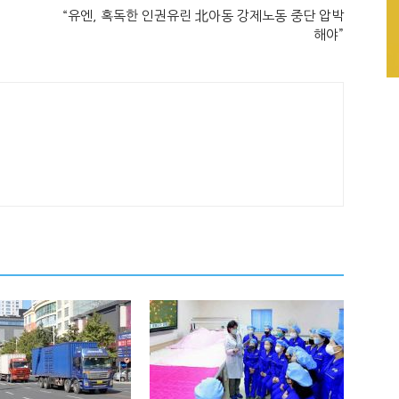
“유엔, 혹독한 인권유린 北아동 강제노동 중단 압박
해야”