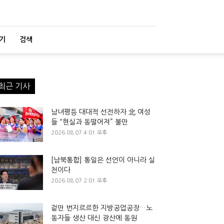
기
검색
최근 기사
남녀평등 대대적 선전하자 北 여성
들 “현실과 동떨어져” 불만
2026.08.07 4:01 오후
[남북통합] 통일은 선언이 아니라 실
천이다
2026.08.07 2:01 오후
겉만 번지르르한 지방공업공장…노
동자들 생산 대신 광산에 동원