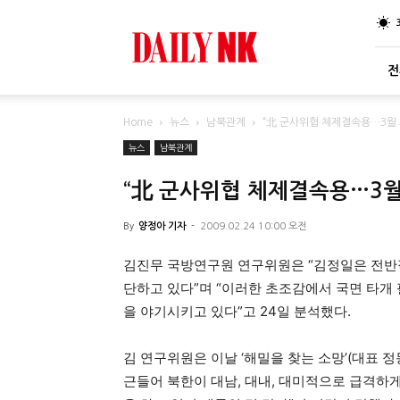
DailyNK
전
Home
뉴스
남북관계
“北 군사위협 체제결속용…3월 
뉴스
남북관계
“北 군사위협 체제결속용…3월
By
양정아 기자
-
2009.02.24 10:00 오전
김진무 국방연구원 연구위원은 “김정일은 전반
단하고 있다”며 “이러한 초조감에서 국면 타개
을 야기시키고 있다”고 24일 분석했다.
김 연구위원은 이날 ‘해밀을 찾는 소망’(대표 
근들어 북한이 대남, 대내, 대미적으로 급격하