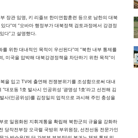
부 장관 임명, 키 리졸브 한미연합훈련 등으로 남한의 대북
 있다”며 “오바마 행정부가 대북정책 검토과정에서 강경정
있다”고 설명했다.
화를 위한 대내적인 목적이 우선된다”며 “북한 내부 통제를
며, 미국을 압박해 대북강경정책을 차단하기 위한 목적”이
군복을 입고 TV에 출연해 전쟁분위기를 조성함으로써 대내
“대포동 1호 발사시 인공위성 ‘광명성 1호’라고 선전해 김
 발사(인공위성)를 김정일의 업적으로 과시해 주민 충성을
부로 일원화된 지휘계통을 확립해 북한군의 규율을 강화하
“전 당작전부장 오극렬 국방위 부위원장, 선전선동 전문가인
전문가 방승운(전 당 간부부 부부장)의 복귀는 체제 통제 및