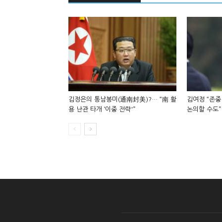
김정은의 통남봉미(通南封美)?… “南 활
김여정 “존중
용 난관 타개 ‘이중 전략'”
논의할 수도”