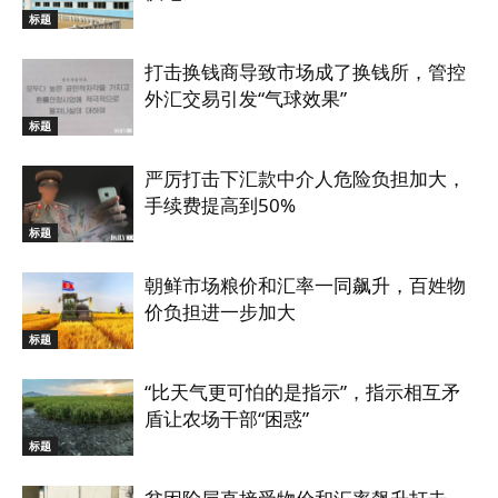
标题
打击换钱商导致市场成了换钱所，管控
外汇交易引发“气球效果”
标题
严厉打击下汇款中介人危险负担加大，
手续费提高到50%
标题
朝鲜市场粮价和汇率一同飙升，百姓物
价负担进一步加大
标题
“比天气更可怕的是指示”，指示相互矛
盾让农场干部“困惑”
标题