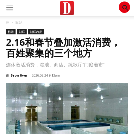
家
标题
标题
朝鲜
朝鲜内况
2.16和春节叠加激活消费，
百姓聚集的三个地方
连休激活消费，浴池、商店、练歌厅“门庭若市”
由
Seon Hwa
-
2026.02.24 9:13am