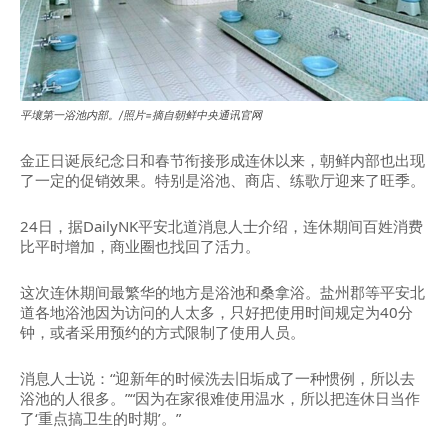
平壤第一浴池内部。/照片=摘自朝鲜中央通讯官网
金正日诞辰纪念日和春节衔接形成连休以来，朝鲜内部也出现
了一定的促销效果。特别是浴池、商店、练歌厅迎来了旺季。
24日，据DailyNK平安北道消息人士介绍，连休期间百姓消费
比平时增加，商业圈也找回了活力。
这次连休期间最繁华的地方是浴池和桑拿浴。盐州郡等平安北
道各地浴池因为访问的人太多，只好把使用时间规定为40分
钟，或者采用预约的方式限制了使用人员。
消息人士说：“迎新年的时候洗去旧垢成了一种惯例，所以去
浴池的人很多。”“因为在家很难使用温水，所以把连休日当作
了‘重点搞卫生的时期’。”