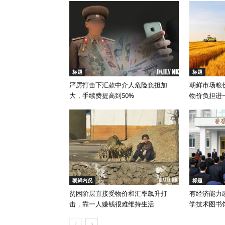
标题
标题
严厉打击下汇款中介人危险负担加
朝鲜市场粮
大，手续费提高到50%
物价负担进
朝鲜内况
标题
贫困阶层直接受物价和汇率飙升打
有经济能力
击，靠一人赚钱很难维持生活
学技术图书