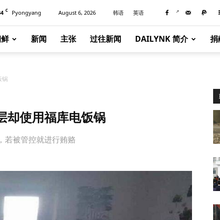
C
34
Pyongyang
August 6, 2026
韩语
英语
朝鲜
新闻
主张
过往新闻
DAILYNK 简介
捐
饭锅
层却使用福库电饭锅
，若被管控就进行贿赂