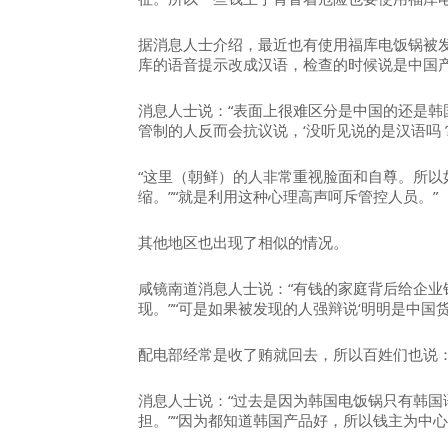
据消息人士介绍，最近也有使用福库电饭锅被
库的语音提示改成汉语，检查的时候说是中国
消息人士说：“表面上很难区分是中国的还是韩
管制的人反而会抗议说，‘没听见说的是汉语吗？’
“这里（朝鲜）的人非常重视脸面和自尊。所以
缩。”“就是利用这种心理高声呵斥管控人员。”
其他地区也出现了相似的情况。
咸镜南道消息人士说：“有钱的家庭背后给企
现。”“可是如果被发现的人强辩说‘明明是中国
配电部经常是收了贿就回去，所以百姓们也说：
消息人士说：“过去是因为韩国电饭锅只有韩
担。”“因为都知道韩国产品好，所以钱主为中心