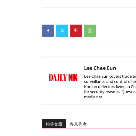
Lee Chae Eun
Lee Chae Eun covers trade a
surveillance and control of it
Korean defectors living in C
for security reasons. Questio
media.net.
相关文章
多从作者