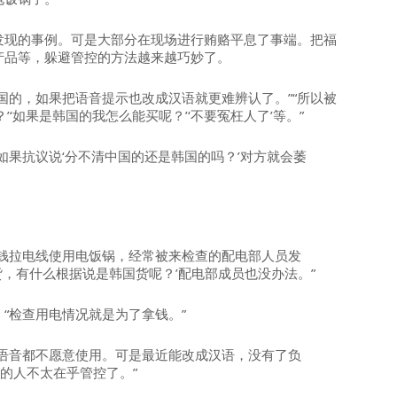
发现的事例。可是大部分在现场进行贿赂平息了事端。把福
产品等，躲避管控的方法越来越巧妙了。
国的，如果把语音提示也改成汉语就更难辨认了。”“所以被
‘如果是韩国的我怎么能买呢？’‘不要冤枉人了’等。”
如果抗议说‘分不清中国的还是韩国的吗？’对方就会萎
业钱拉电线使用电饭锅，经常被来检查的配电部人员发
货，有什么根据说是韩国货呢？’配电部成员也没办法。”
“检查用电情况就是为了拿钱。”
国语音都不愿意使用。可是最近能改成汉语，没有了负
的人不太在乎管控了。”