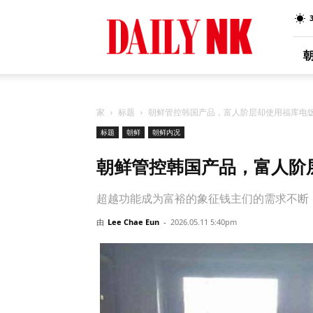
Daily
NK
Chinese
家
标题
朝鲜管控韩国产品，富人阶层却使用福库电
标题
朝鲜
朝鲜内况
朝鲜管控韩国产品，富人阶
超越功能成为富裕的象征钱主们的需求不断
由
Lee Chae Eun
-
2026.05.11 5:40pm