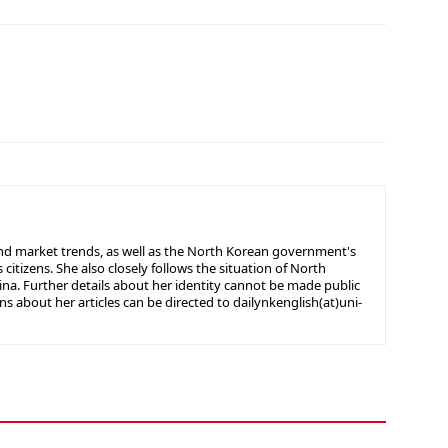
nd market trends, as well as the North Korean government's
s citizens. She also closely follows the situation of North
hina. Further details about her identity cannot be made public
ns about her articles can be directed to dailynkenglish(at)uni-