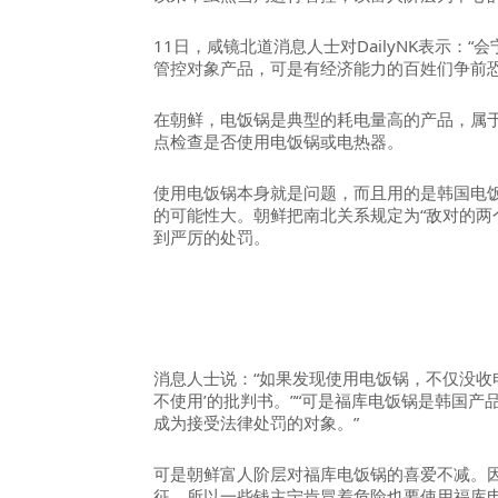
11日，咸镜北道消息人士对DailyNK表示：
管控对象产品，可是有经济能力的百姓们争前恐
在朝鲜，电饭锅是典型的耗电量高的产品，属
点检查是否使用电饭锅或电热器。
使用电饭锅本身就是问题，而且用的是韩国电饭
的可能性大。朝鲜把南北关系规定为“敌对的两
到严厉的处罚。
消息人士说：“如果发现使用电饭锅，不仅没收
不使用’的批判书。”“可是福库电饭锅是韩国
成为接受法律处罚的对象。”
可是朝鲜富人阶层对福库电饭锅的喜爱不减。
征。所以一些钱主宁肯冒着危险也要使用福库