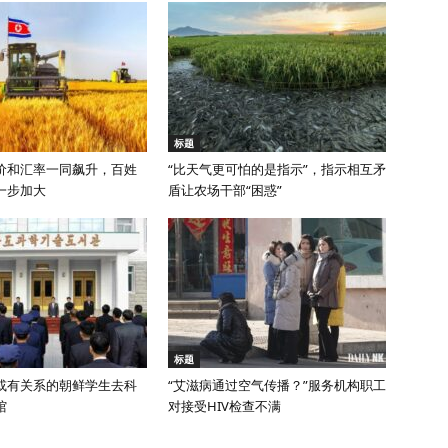
标题
价和汇率一同飙升，百姓
“比天气更可怕的是指示”，指示相互矛
一步加大
盾让农场干部“困惑”
标题
或有关系的朝鲜学生去科
“艾滋病通过空气传播？”服务机构职工
馆
对接受HIV检查不满