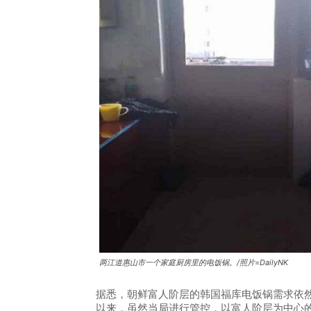
两江道惠山市一个家庭厨房里的电饭锅。/照片=DailyNK
据悉，朝鲜富人阶层的韩国福库电饭锅需求依
以来，虽然当局进行管控，以富人阶层为中心