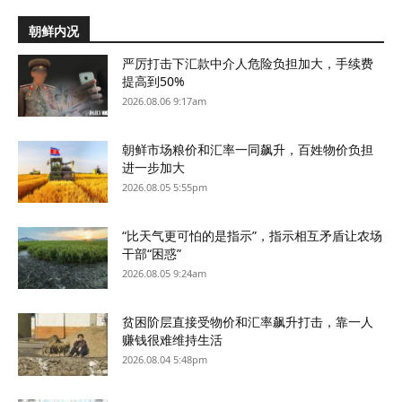
朝鲜内况
严厉打击下汇款中介人危险负担加大，手续费
提高到50%
2026.08.06 9:17am
朝鲜市场粮价和汇率一同飙升，百姓物价负担
进一步加大
2026.08.05 5:55pm
“比天气更可怕的是指示”，指示相互矛盾让农场
干部“困惑”
2026.08.05 9:24am
贫困阶层直接受物价和汇率飙升打击，靠一人
赚钱很难维持生活
2026.08.04 5:48pm