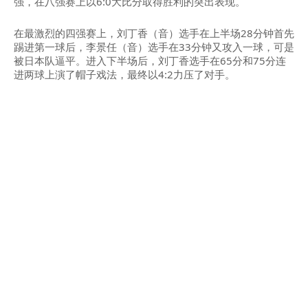
强，在八强赛上以6:0大比分取得胜利的突出表现。
在最激烈的四强赛上，刘丁香（音）选手在上半场28分钟首先
踢进第一球后，李景任（音）选手在33分钟又攻入一球，可是
被日本队逼平。进入下半场后，刘丁香选手在65分和75分连
进两球上演了帽子戏法，最终以4:2力压了对手。