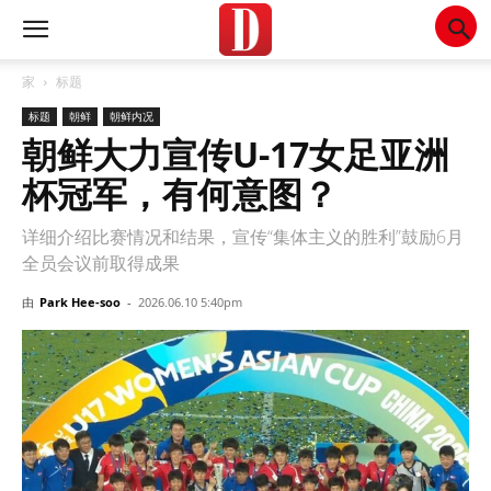
家
标题
标题
朝鲜
朝鲜内况
朝鲜大力宣传U-17女足亚洲
杯冠军，有何意图？
详细介绍比赛情况和结果，宣传“集体主义的胜利”鼓励6月
全员会议前取得成果
由
Park Hee-soo
-
2026.06.10 5:40pm