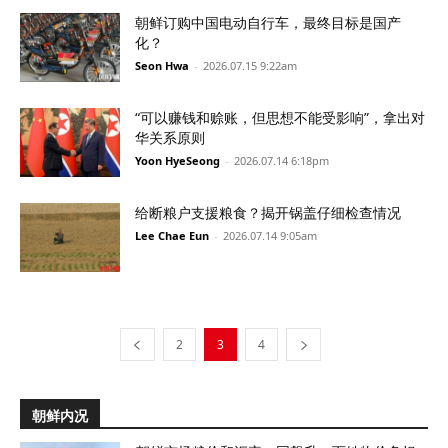
朝鲜订购中国电动自行车，最终目标是国产
化？
Seon Hwa
-
2026.07.15 9:22am
“可以赚钱和赊账，但思想不能受影响”，拿出对
华关系原则
Yoon HyeSeong
-
2026.07.14 6:18pm
给断粮户支援粮食？揭开锅盖仔细检查情况
Lee Chae Eun
-
2026.07.14 9:05am
2
3
4
朝鲜内况