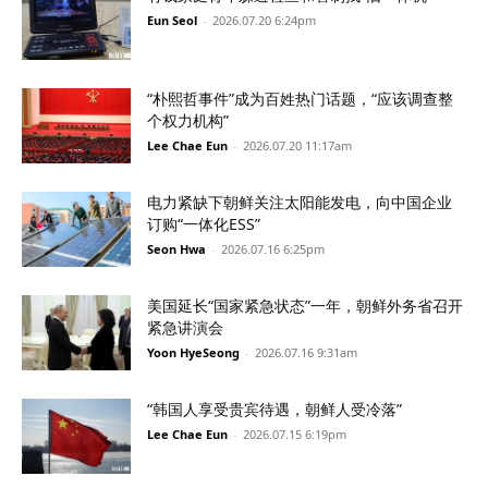
Eun Seol
-
2026.07.20 6:24pm
“朴熙哲事件”成为百姓热门话题，“应该调查整
个权力机构”
Lee Chae Eun
-
2026.07.20 11:17am
电力紧缺下朝鲜关注太阳能发电，向中国企业
订购“一体化ESS”
Seon Hwa
-
2026.07.16 6:25pm
美国延长“国家紧急状态”一年，朝鲜外务省召开
紧急讲演会
Yoon HyeSeong
-
2026.07.16 9:31am
“韩国人享受贵宾待遇，朝鲜人受冷落”
Lee Chae Eun
-
2026.07.15 6:19pm