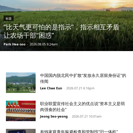
标题
“比天气更可怕的是指示”，指示相互矛盾
让农场干部“困惑”
Park Hee-soo
-
2026.08.05 9:24am
中国国内脱北民中扩散“发放永久居留身份证”的
传闻
Lee Chae Eun
-
2026.07.21 6:16pm
职业联盟宣传社会主义的优点说“资本主义是弱
肉强食的社会”
Jeong Seo-yeong
-
2026.07.21 10:01am
有钱家庭青年躲避检查和管制找“旧一体机”