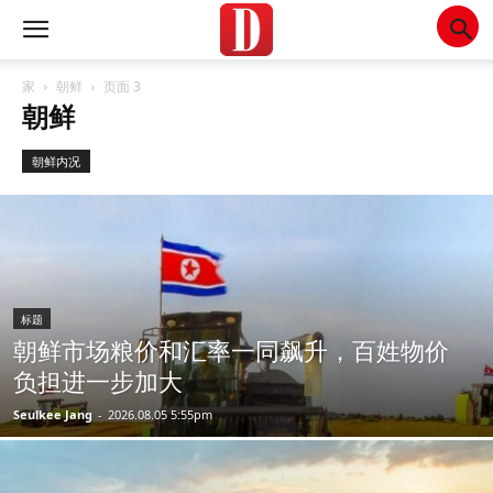
家
朝鲜
页面 3
朝鲜
朝鲜内况
标题
朝鲜市场粮价和汇率一同飙升，百姓物价
负担进一步加大
Seulkee Jang
-
2026.08.05 5:55pm