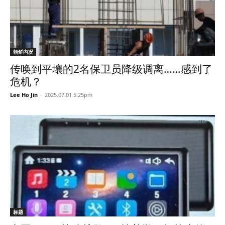
朝鲜内况
传唤到平壤的2名保卫员降级调离……感到了
危机？
Lee Ho Jin
-
2025.07.01 5:25pm
标题