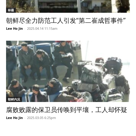
标题
朝鲜尽全力防范工人引发“第二崔成哲事件”
Lee Ho Jin
-
2025.04.14 11:15am
朝鲜内况
腐败败露的保卫员传唤到平壤，工人却怀疑
Lee Ho Jin
-
2025.03.05 6:25pm