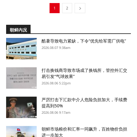
1
2
朝鲜内况
酷暑导致电力紧缺，下令“优先给军需厂供电”
2026.08.07 9:38am
打击换钱商导致市场成了换钱所，管控外汇交
易引发“气球效果”
2026.08.06 5:22pm
严厉打击下汇款中介人危险负担加大，手续费
提高到50%
2026.08.06 9:17am
朝鲜市场粮价和汇率一同飙升，百姓物价负担
进一步加大