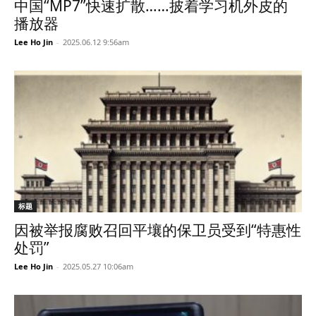
中国“MP7”快速扩散……披着学习机外皮的
播放器
Lee Ho Jin
-
2025.06.12 9:56am
标题
因被举报腐败召回平壤的保卫员受到“特惠性
处罚”
Lee Ho Jin
-
2025.05.27 10:06am