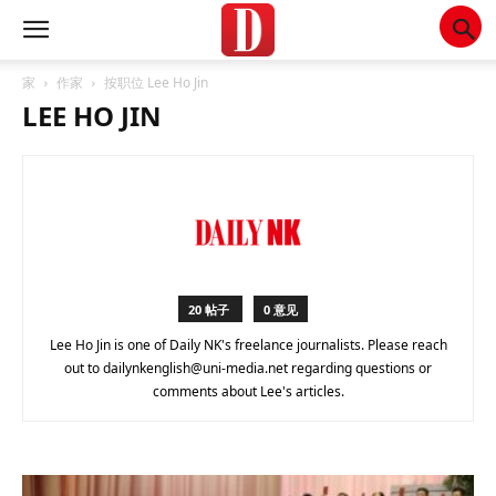
家
作家
按职位 Lee Ho Jin
LEE HO JIN
20 帖子
0 意见
Lee Ho Jin is one of Daily NK's freelance journalists. Please reach
out to dailynkenglish@uni-media.net regarding questions or
comments about Lee's articles.