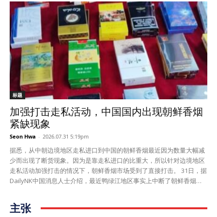
况显示朝鲜派到中国的工人人数大幅增加了。中国东北地区制造业面临
严重的劳动力紧缺也是朝鲜工人需求增加的重要原因。 3日，据DailyNK
中国消息人士介绍，最近中国东北地区的一些制造业为了尽快雇佣朝鲜
工人，向地方政府支付1人1000元人民币的手续费了。 这笔钱是为雇佣
朝鲜工人提交的一种“加快”费用，能让朝鲜工人一个月内入境工作。因
此如果想快速雇佣500名朝鲜工人就需要花50万元人民币。 因为东北地
区生产领域人力非常紧缺，中国企业甘愿支付巨额费用也想让朝鲜工人
尽快来工作了。 辽宁、吉林和黑龙江等中国东北三省的青年到北京、上
海、广东等大城市和沿海地区就业以来，制造业领域出现了人力紧缺现
象。 再加上中国青年阶层的受教育程度提高，不愿意到劳动强度高的制
标题
造业就业的现象更加明显，一些工厂出现了因为没有人力无法生产订货
加强打击走私活动，中国国内出现朝鲜香烟
的情况。 最近，在中国工作的朝鲜工人工资大幅提升，因此朝鲜贸易公
紧缺现象
司想尽可能向中国多派工人了。 两三年前，在中国服装厂、电子零部件
公司、水产加工厂等单位工作的朝鲜工人月薪为2200～2500元人民币。
Seon Hwa
-
2026.07.31 5:19pm
可是最近合同规定新派朝鲜工人月薪为3500元人民币左右，比过去涨了
据悉，从中朝边境地区走私进口到中国的朝鲜香烟最近因为数量大幅减
40%以上。 之前朝鲜贸易公司不断跟中方磋商了提高工人工资的事宜，
少而出现了断货现象。因为是靠走私进口的比重大，所以针对边境地区
可是一直没能取得明显的成效。可是最近，随着中国东北地区的制造业
走私活动加强打击的情况下，朝鲜香烟市场受到了直接打击。 31日，据
人力紧缺现象加深，制造业为确保朝鲜工人提高了工资。 消息人士
DailyNK中国消息人士介绍，最近鸭绿江地区事实上中断了朝鲜香烟走
说：“如果雇佣1名中国工人工厂除了支付基本工资以外还要保障加班
私，国内的朝鲜香烟流通量明显减少了。 消息人士说：“通过鸭绿江地
费、各种福利、社会保险等，每月最低工资为8000元人民币。”“因此就
区的走私渠道进入的朝鲜香烟比通过口岸正式进口的多很多。”“目前因
算提高朝鲜工人工资，对中国企业来说还是有利的。” 此外，中国企业
主张
为没有货无法进行交易。” 辽宁省丹东等边境地区一直走私进口了鸭绿
还认为雇佣朝鲜工人管理起来更加容易。 消息人士说：“中国工人工资