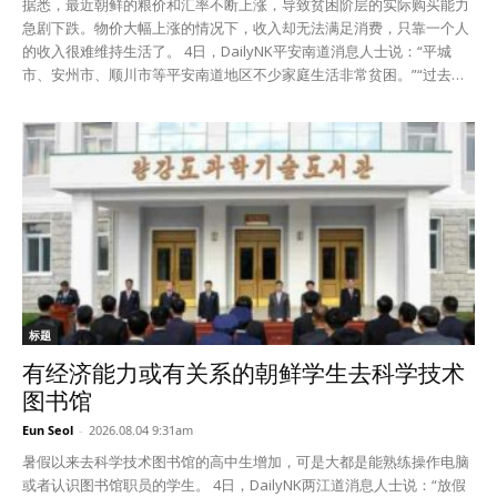
据悉，最近朝鲜的粮价和汇率不断上涨，导致贫困阶层的实际购买能力
以上的时候；高温注意警报跟湿度无关，只要白天最高气温达到35～40
急剧下跌。物价大幅上涨的情况下，收入却无法满足消费，只靠一个人
度以上酷热的时候下警报。
的收入很难维持生活了。 4日，DailyNK平安南道消息人士说：“平城
市、安州市、顺川市等平安南道地区不少家庭生活非常贫困。”“过去一
个家庭有一个人赚钱也能维持生活，可是现在几乎不可能了。” 据消息
人士介绍，朝鲜国内的粮食和生活必需品价格大幅上涨，可是百姓们的
收入只涨了一些，加重了生活负担。因此不少贫困家庭中两人以上参与
赚钱了。 30日，平城市市场1公斤大米售价为4万朝元，1公斤玉米售价
是1万朝元。大米价格比新冠疫情前涨了10倍左右，比一年前涨了约3
倍，玉米价格也比新冠疫情前涨了5倍以上。 相反，普通百姓一天做生
意赚的钱是7000～1万朝元左右，就算干一整天的活儿也买不了1公斤玉
米。再加上日常所需的柴米油盐酱醋和单位、学校、人民班要求的各种
捐钱捐物，一天的收入完全不够用。 消息人士说：“一个家庭里几个人
一起赚钱才能生存。”“因为粮价和汇率不断上涨，百姓们说‘今天是最便
宜的一天’。” 物价上涨对只依赖国币收入的弱小阶层的影响更大。拥有
标题
外汇的阶层受外汇汇率涨跌的影响较少，可是对只依靠朝元生存的贫困
有经济能力或有关系的朝鲜学生去科学技术
阶层来说，物价上涨会导致购买力的下降。 消息人士说：“上市食品种
图书馆
类越来越多品质也越来越好，可是对没钱的百姓来说只能是水中月，画
中饼。”“饥饿难耐，可是面对眼前的食品却买不起，这时候感到的挫折
Eun Seol
-
2026.08.04 9:31am
感比过去食品不多的时候更大。” 据悉，目前一些贫困阶层为了维持生
暑假以来去科学技术图书馆的高中生增加，可是大都是能熟练操作电脑
活还搞假发、睫毛、草帽、刺绣等代加工副业。特别是学生也为减轻父
或者认识图书馆职员的学生。 4日，DailyNK两江道消息人士说：“放假
母的负担参与代加工劳动，这已经不是一两个家庭的现象了。 消息人士