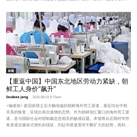
怎么操作，干脆不敢去图书馆了。”“也就是说家里有电脑，有经济能力
入境外国人的服务机构工作人员每季度接受一次艾滋病检查。检查对象
的学生和认识图书馆职员的学生去图书馆，得到信息的机会和学习上的
包括平壤和地方的宾馆、饭店、百货商店的职工。 服务部门工作人员不
差距也就更大了。”
仅要定期接受检查，每次的检查费用都由个人承担，所以引发了不满。
消息人士说：“每次检查都要花1美元。”“接受性病检查本身就让人不愉
快，又没有接触外国人的情况下也要反复接受检查，所以很多人表示不
可理解。” 特别是人们对接受检查的女职工有不好的看法，让她们感到
了心理压力。艾滋病检查是为了进行预防，可是人们认为接受检查是因
为个人私生活紊乱。 消息人士说：“职工们不满地说‘艾滋病又不是通过
空气传播的’，‘为什么擦身而过的人也要接受检查啊？’”“对检查感到不
满，不是因为检查的目的，而是因为自己被怀疑传染艾滋病了。” 艾滋
病不会因为日常的对话、握手和处在同一空间就被传染。可是因为朝鲜
标题
没有对艾滋病的传播途径和预防方法等进行系统和充分的教育，社会对
【重返中国】中国东北地区劳动力紧缺，朝
接受艾滋病检查有很大的偏见。 朝鲜一直表示国内没有艾滋病患者。没
鲜工人身价“飙升”
有对传染途径、预防方法、检查的必要性进行说明，而是把有可能接触
外国人的所有人员划为检查对象，这反而加深了百姓们的误解和不安。
Seulkee Jang
-
2026.08.03 9:15am
可是朝鲜把接受检查的范围扩大到了出入境人员和接触外国人的工作人
<编者按> 新冠疫情之后大幅缩减的朝鲜海外劳工派遣，最近结合中朝
员。从2019年开始从中国回国的百姓也成为艾滋病和性病检查对象，之
关系的恢复，呈现出再次激增的态势。作为朝鲜创汇窗口的海外劳工派
后从海外回国的工人也要接受类似的检查了。 消息人士说：“现在接待
遣，是与国际社会对朝制裁息息相关的敏感议题。本报将从近期对华劳
外国人的服务部门职工也成了每季度交钱接受检查的对象。”“检查次数
务派遣呈爆发式增长的现状，到赴华派遣需求不断扩大的趋势，再到派
增加费用负担也大，再加上受怀疑的心理压力下不满情绪越来越大了。”
往中国wn本地的朝鲜劳工实际生活与待遇进行深度聚焦。 最近，有情