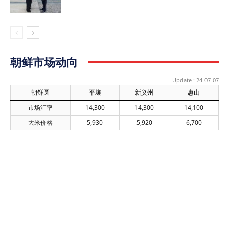
巨大的不幸，可是大韩民国陷入了巨大的漩涡中。此时此刻，所有的国
民担心的是国家的未来。 可是笔者是用一生观察朝鲜并抛出话头的“朝
鲜铁粉”。本人之所以写这篇文章，是因为大多数国民的视线集中在政局
发展前景的时候，生活在这个时代的知识分子所应采取的姿态是更应该
忠实于本职作用。 朝鲜动向 就“12.3紧急戒严”，朝鲜政府一直没有公开
进行任何评论，保持了观望的姿态。可是过了8天的11日，劳动新闻和
朝鲜市场动向
朝鲜中央通讯等第一次报道了事件的经过和在韩国各地掀起的弹劾运动
情况，煽动起了反政府斗争。 朝鲜持谨慎态度是因为很难预测事态的发
Update : 24-07-07
展，而且金正恩对韩路线的核心基调是“无视大韩民国政府和断绝南北关
朝鲜圆
平壤
新义州
惠山
系”。也就是说，“敌对的两个国家论”是朝鲜政府历史的分水岭。两个国
市场汇率
14,300
14,300
14,100
家论不仅是金正恩摆脱前代和坚持独自路线的宣言，也是为了管控暴露
在韩流中的百姓采取的“金正恩式朝鲜版紧急戒严”。从①全面断绝南北
大米价格
5,930
5,920
6,700
关系（政府、民间），②加快核开发和金正恩个人偶像化，③注入敌对
意识，④禁止百姓接触国外信息，⑤助长南南矛盾，⑥构建朝俄血盟关
系等可知，这跟1972年朴正熙总统的“10月维新体制”很相似。 从上述六
种战术观点出发就能充分理解朝鲜目前的动向。第一个报道朝鲜对韩国
戒严局势相关消息的是DailyNK（2024年12月6日，“尹锡悦宣布紧急戒
严后，朝鲜总参谋部即刻紧急召集军干部”）。可见朝鲜很可能致力于开
展①树立应对局势的态势，②无视和观望尹锡悦政府，③启动所有地下
工作网和互联网助长社会混乱的举措。 也就是说，认为针对百姓和针对
韩国的正式宣传煽动战可能会损坏“敌对的两个国家论”，成为让百姓知