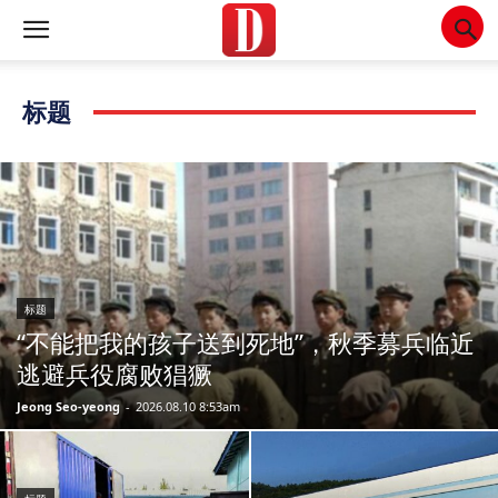
标题
标题
“不能把我的孩子送到死地”，秋季募兵临近
逃避兵役腐败猖獗
Jeong Seo-yeong
-
2026.08.10 8:53am