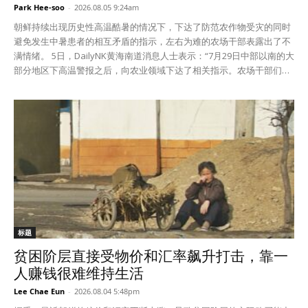
Park Hee-soo
-
2026.08.05 9:24am
朝鲜持续出现历史性高温酷暑的情况下，下达了防范农作物受灾的同时
避免发生中暑患者的相互矛盾的指示，左右为难的农场干部表露出了不
满情绪。 5日，DailyNK黄海南道消息人士表示：“7月29日中部以南的大
部分地区下高温警报之后，向农业领域下达了相关指示。农场干部们对
相互矛盾的指示表露出了不满。” 据消息人士介绍，就酷暑天气向农业
领域下达指示的目的是防范粮食生产的核心基地——农田和水田养鱼场
遭受灾害。 炎热天气可能会影响粮食生产的情况下，黄海南道等重点粮
仓地区农场最迫切的工作是防止农作物受灾。 据消息人士介绍，平山
郡、丰田郡地区的农场需要在接近40度的气温中每天上报农田和水田养
鱼场的水温等管理情况。 为此，农场动员农场员和其家属给干枯的耕地
浇水，以及给水田养鱼场灌水。 消息人士说：“不少人在从凌晨开始顶
着和挑着水桶往返田间的无情劳动中累倒了。” 问题是上头还制定了野
外劳动环境紧急监视制度，要求防范中暑，不得隐瞒或缩小发生中暑患
者的情况，一旦发生情况马上进行报告。 不顾百姓的健康和休息权利，
要求集中力量加强农作物管理的情况下，还下达指示防范发生中暑现
标题
象。面对矛盾的指示，农场干部们不知道该不该如实进行上报，正在左
贫困阶层直接受物价和汇率飙升打击，靠一
右为难、察言观色。 消息人士说：“农场干部们说，‘天气让人受不了，
人赚钱很难维持生活
可是严厉的指示和严谨的报告体系更让人难受。’” 之前，朝鲜媒体报道
说，全国各地的酷暑天气延续，政府下了酷暑高温注意警报。据悉，酷
Lee Chae Eun
-
2026.08.04 5:48pm
暑注意警报是白天最高气温达到33～35度以上，日均相对湿度达到70%