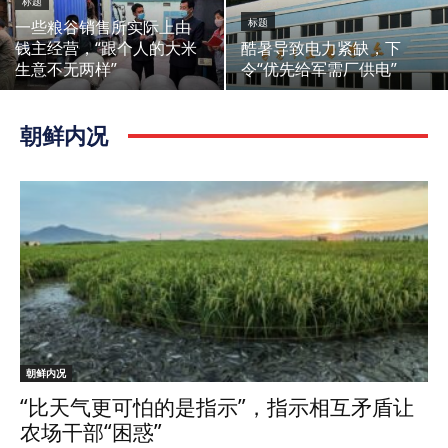
标题
一些粮谷销售所实际上由
标题
钱主经营，“跟个人的大米
酷暑导致电力紧缺，下
生意不无两样”
令“优先给军需厂供电”
朝鲜内况
朝鲜内况
“比天气更可怕的是指示”，指示相互矛盾让
农场干部“困惑”