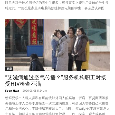
以后去科学技术图书馆的高中生很多，可是事实上能利用设施的学生是
说：“如今在贫困家庭中只要是能端起饭碗的人都不得不参与挣钱，甚至
特定的。”“要么是家里有电脑能熟练操控电脑的学生，要么是认识图书
连本应尽情奔跑玩耍的孩子们也被逼到了谋生的一线。”“父母一方面为
馆职员的学生。” 最近几年，朝鲜在各道建设起了“科学技术普及基
子女能帮自己分担而感到欣慰和骄傲，另一方面也会因自己没能尽到为
地”——科学技术图书馆。图书馆里有学术讨论室、科学电影馆、视频阅
人父母的责任而深感愧疚。”
览室等，还可以用电脑联网检索和阅览各种科学技术资料。 据消息人士
介绍，学生们假期去图书馆是为了阅览平时很难看到的各种学习资料和
信息。可是能不能去图书馆，实际上跟父母的经济能力和人际关系有密
切关联。 据悉，朝鲜的学校也有进行电脑教育的信息化教室，可是电脑
课每周只有一次。而且因为供电情况不好和设备不足，一般上理论课，
学生很难直接操作电脑。所以家里有电脑的学生和没有的学生之间的差
距非常大。 没有用过电脑的学生就算去了图书馆也因为不太清楚使用方
法很难用电脑查找资料。而且不好意思找图书馆职员帮忙，所以不愿意
去图书馆了。 相反，家里有电脑的学生不用找人也能自己检索馆藏资料
标题
进行阅读，所以假期经常去图书馆。 消息人士说：“家里有电脑意味着
“艾滋病通过空气传播？”服务机构职工对接
有经济能力，也就是说去图书馆的学生是家境比较好的学生。”“有钱家
受HIV检查不满
庭还找家教给孩子教电脑，可是贫困家庭因为没钱承担费用只能在学校
课堂学电脑了。” 此外，跟图书馆职员的人际关系也是去不去图书馆的
Seon Hwa
-
2026.08.03 5:24pm
重要因素之一。如果有认识的职员就能在使用电脑和查找资料上寻求帮
朝鲜要求出入境人员和有可能接触外国人的宾馆、饭店、百货商店等服
助，使用时间也比较长。 相反，如果没有认识的职员，到了一定时间就
务领域工作人员每季度接受一次艾滋病检查，可是因为需要自己承担费
会让学生让出电脑给别人用。如果不太会用电脑需要更长时间的学生就
用和社会污名化，不满情绪不断加大了。 3日，据DailyNK平壤市消息人
更不愿意去图书馆了。 消息人士说：“不太会用电脑的学生因为不知道
士介绍，朝鲜从去年开始要求接触为贸易、工作、探亲、观光等各种目