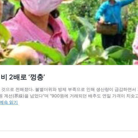
 2배로 ‘껑충’
한 것으로 전해졌다. 불볕더위와 방제 부족으로 인해 생산량이 급감하면서
0원 계선(界線)을 넘었다”며 “900원에 거래되던 배추도 연일 가격이 치솟고 
폭
계속 읽기
염
·
홍
수
폭