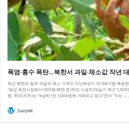
폭염·홍수 폭탄…북한서 과일·채소값 작년 대비
최근 북한의 일부 과일과 채소 가격이 지난해보다 약 2배가량 폭등
“평성 옥전시장에서 500원(북한 돈)하던 시금치(1kg)가 최근 1,00
원, 추리(자두)는 1kg에 1만 1,000원에 거래되고 있다”면서 “이는 …
DailyNK