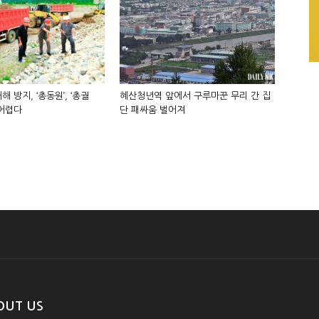
해 방지, ‘총동원’, ‘총궐
혜산청년역 앞에서 구루마꾼 무리 간 집
 어렵다
단 패싸움 벌어져
OUT US