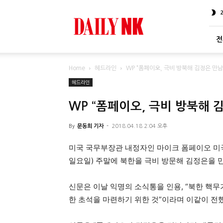
DailyNK
전
Home
헤드라인
WP “폼페이오, 극비 방북해 김정은 만남
헤드라인
WP “폼페이오, 극비 방북해 
By
문동희 기자
-
2018.04.18 2:04 오후
미국 국무부장관 내정자인 마이크 폼페이오 미국 
일요일) 주말에 북한을 극비 방문해 김정은을 만
신문은 이날 익명의 소식통을 인용, “북한 핵
한 초석을 마련하기 위한 것”이라며 이같이 전