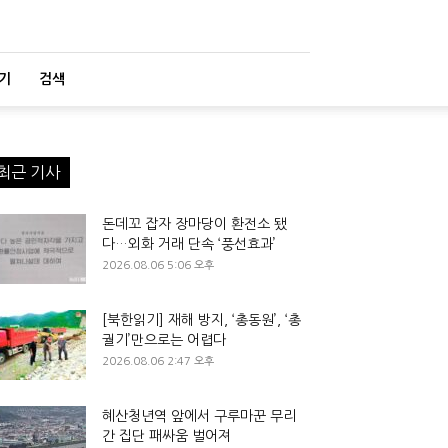
기
검색
최근 기사
돈데꼬 잡자 장마당이 환전소 됐
다…외화 거래 단속 ‘풍선효과’
2026.08.06 5:06 오후
[북한읽기] 재해 방지, ‘총동원’, ‘총
궐기’만으로는 어렵다
2026.08.06 2:47 오후
혜산청년역 앞에서 구루마꾼 무리
간 집단 패싸움 벌어져