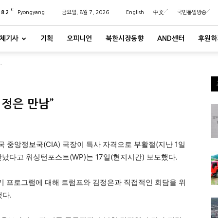
C
28.2
Pyongyang
금요일, 8월 7, 2026
English
中文
국민통일방송
체기사
기획
오피니언
북한시장동향
AND센터
후원하
”
김정은 만남”
중앙정보국(CIA) 국장이 특사 자격으로 부활절(지난 1일
났다고 워싱턴포스트(WP)는 17일(현지시간) 보도했다.
무기 프로그램에 대해 트럼프와 김정은과 직접적인 회담을 위
했다.