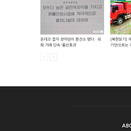
돈데꼬 잡자 장마당이 환전소 됐다…외
[북한읽기] 재
화 거래 단속 ‘풍선효과’
기’만으로는
AB