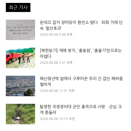
최근 기사
돈데꼬 잡자 장마당이 환전소 됐다…외화 거래 단
속 ‘풍선효과’
2026.08.06 5:06 오후
[북한읽기] 재해 방지, ‘총동원’, ‘총궐기’만으로는
어렵다
2026.08.06 2:47 오후
혜산청년역 앞에서 구루마꾼 무리 간 집단 패싸움
벌어져
2026.08.06 12:31 오후
탈영한 국경경비대 군인 총격으로 사망…군심 크
게 흔들려
2026.08.06 10:15 오전