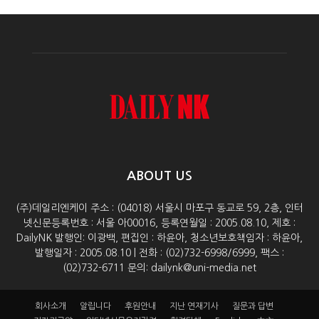
ABOUT US
(주)데일리엔케이 주소 : (04018) 서울시 마포구 동교로 59, 2층, 인터
넷신문등록번호 : 서울 아00016, 등록연월일 : 2005.08.10, 제호 :
DailyNK 발행인: 이광백, 편집인 : 하윤아, 청소년보호책임자 : 하윤아,
발행일자 : 2005.08.10 | 전화 : (02)732-6998/6999, 팩스 :
(02)732-6711 문의: dailynk@uni-media.net
회사소개
알립니다
후원안내
지난 연재기사
질문과 답변