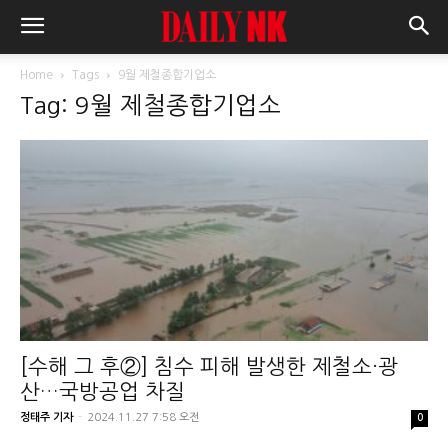
Home
Tags
9월 제철종합기업소
Tag: 9월 제철종합기업소
[수해 그 후②] 침수 피해 발생한 제철소·광
산…국방공업 차질
정태주 기자
-
2024.11.27 7:58 오전
0