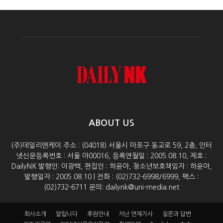
ABOUT US
(주)데일리엔케이 주소 : (04018) 서울시 마포구 동교로 59, 2층, 인터
넷신문등록번호 : 서울 아00016, 등록연월일 : 2005.08.10, 제호 :
DailyNK 발행인: 이광백, 편집인 : 하윤아, 청소년보호책임자 : 하윤아,
발행일자 : 2005.08.10 | 전화 : (02)732-6998/6999, 팩스 :
(02)732-6711 문의: dailynk@uni-media.net
회사소개
알립니다
후원안내
지난 연재기사
질문과 답변