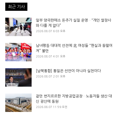
최근 기사
일부 양곡판매소 돈주가 실질 운영…“개인 쌀장사
와 다를 게 없다”
2026.08.07 6:03 오후
남녀평등 대대적 선전에 北 여성들 “현실과 동떨어
져” 불만
2026.08.07 4:01 오후
[남북통합] 통일은 선언이 아니라 실천이다
2026.08.07 2:01 오후
겉만 번지르르한 지방공업공장…노동자들 생산 대
신 광산에 동원
2026.08.07 11:59 오전