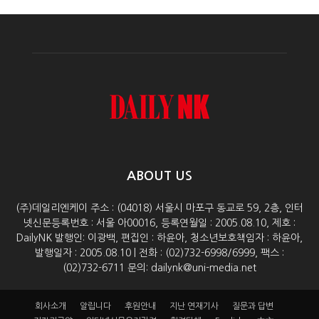
ABOUT US
(주)데일리엔케이 주소 : (04018) 서울시 마포구 동교로 59, 2층, 인터
넷신문등록번호 : 서울 아00016, 등록연월일 : 2005.08.10, 제호 :
DailyNK 발행인: 이광백, 편집인 : 하윤아, 청소년보호책임자 : 하윤아,
발행일자 : 2005.08.10 | 전화 : (02)732-6998/6999, 팩스 :
(02)732-6711 문의: dailynk@uni-media.net
회사소개
알립니다
후원안내
지난 연재기사
질문과 답변