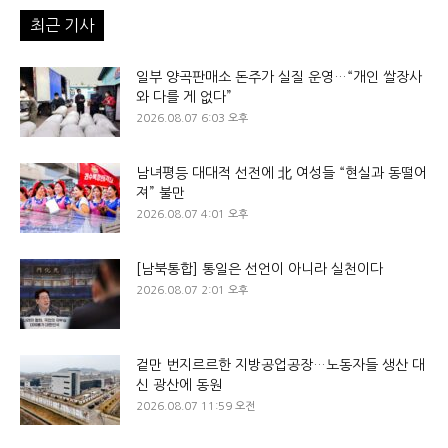
최근 기사
일부 양곡판매소 돈주가 실질 운영…“개인 쌀장사
와 다를 게 없다”
2026.08.07 6:03 오후
남녀평등 대대적 선전에 北 여성들 “현실과 동떨어
져” 불만
2026.08.07 4:01 오후
[남북통합] 통일은 선언이 아니라 실천이다
2026.08.07 2:01 오후
겉만 번지르르한 지방공업공장…노동자들 생산 대
신 광산에 동원
2026.08.07 11:59 오전