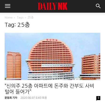
Home
Tags
25층
Tag: 25층
“신의주 25층 아파트에 돈주와 간부도 사비
털어 들어가”
문동희 기자
-
2020.08.07 8:40 오전
0