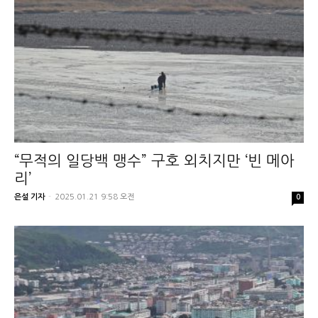
“무적의 일당백 맹수” 구호 외치지만 ‘빈 메아
리’
은설 기자
-
2025.01.21 9:58 오전
0