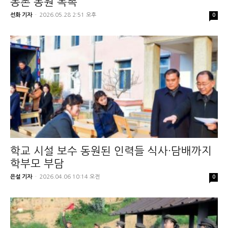
농촌 동원 독촉
선화 기자
-
2026.05.28 2:51 오후
0
학교 시설 보수 동원된 인력들 식사·담배까지
학부모 부담
은설 기자
-
2026.04.06 10:14 오전
0