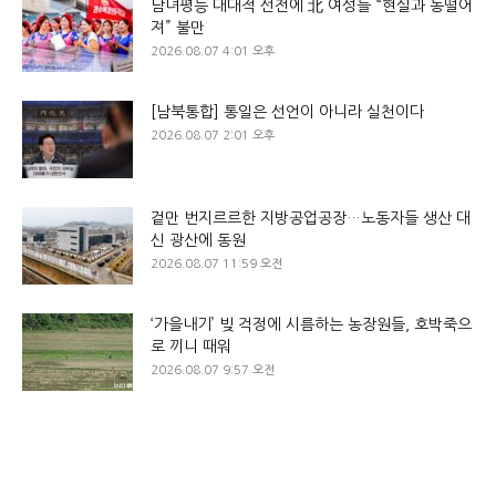
남녀평등 대대적 선전에 北 여성들 “현실과 동떨어
져” 불만
2026.08.07 4:01 오후
[남북통합] 통일은 선언이 아니라 실천이다
2026.08.07 2:01 오후
겉만 번지르르한 지방공업공장…노동자들 생산 대
신 광산에 동원
2026.08.07 11:59 오전
‘가을내기’ 빚 걱정에 시름하는 농장원들, 호박죽으
로 끼니 때워
2026.08.07 9:57 오전