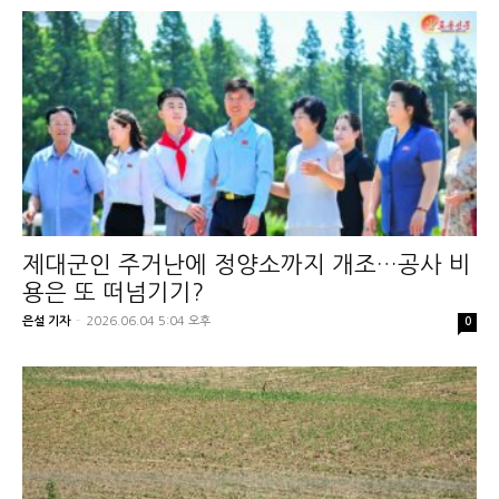
제대군인 주거난에 정양소까지 개조…공사 비
용은 또 떠넘기기?
은설 기자
-
2026.06.04 5:04 오후
0