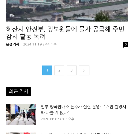
혜산시 안전부, 정보원들에 물자 공급해 주민
감시 활동 독려
은설 기자
-
2024.11.19 2:44 오후
0
1
2
3
최근 기사
일부 양곡판매소 돈주가 실질 운영…“개인 쌀장사
와 다를 게 없다”
2026.08.07 6:03 오후