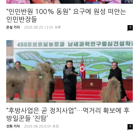
“인민반원 100% 동원” 요구에 원성 떠안는
인민반장들
은설 기자
-
2025.08.25 12:01 오후
0
“후방사업은 곧 정치사업”…먹거리 확보에 후
방일꾼들 ‘진땀’
선화 기자
-
2025.06.20 8:01 오전
0