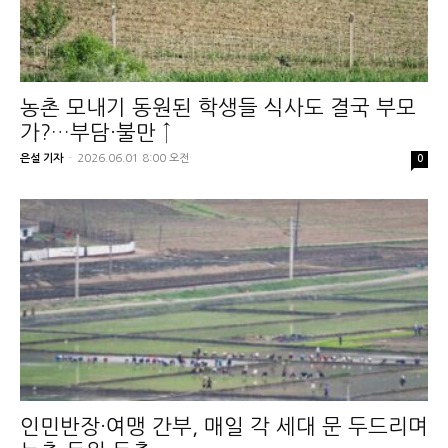
농촌 모내기 동원된 학생들 식사도 결국 부모
가?…부담·불만 ↑
은설 기자
-
2026.06.01 8:00 오전
0
인민반장·여맹 간부, 매일 각 세대 문 두드리며