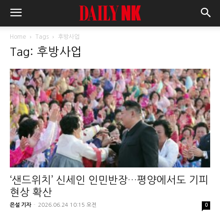
Home
Tags
후방사업
Tag: 후방사업
‘샌드위치’ 신세인 인민반장…평양에서도 기피
현상 확산
은설 기자
-
2026.06.24 10:15 오전
0