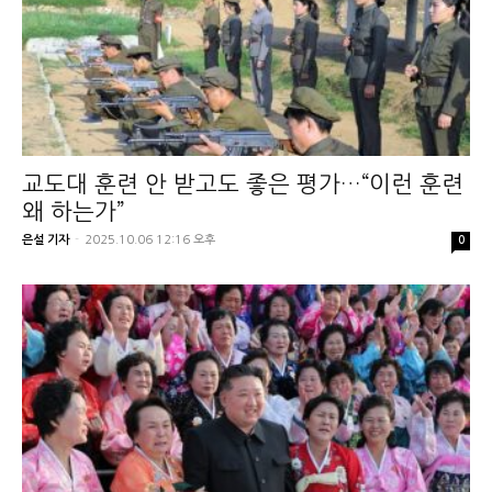
교도대 훈련 안 받고도 좋은 평가…“이런 훈련
왜 하는가”
은설 기자
-
2025.10.06 12:16 오후
0