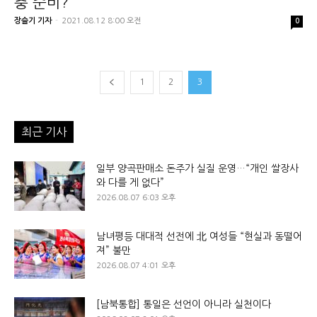
충 준비?
장슬기 기자
-
2021.08.12 8:00 오전
0
1
2
3
최근 기사
일부 양곡판매소 돈주가 실질 운영…“개인 쌀장사
와 다를 게 없다”
2026.08.07 6:03 오후
남녀평등 대대적 선전에 北 여성들 “현실과 동떨어
져” 불만
2026.08.07 4:01 오후
[남북통합] 통일은 선언이 아니라 실천이다