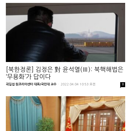
[북한정론] 김정은 對 윤석열(Ⅲ): 북핵해법은
‘무용화’가 답이다
곽길섭 원코리아센터 대표/국민대 교수
-
2022.04.04 10:53 오전
0