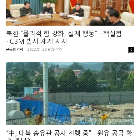
북한 “물리적 힘 강화, 실제 행동”…핵실험
·ICBM 발사 재개 시사
문동희 기자
-
2022.01.20 9:35 오전
0
“中, 대북 송유관 공사 진행 중”…원유 공급 확