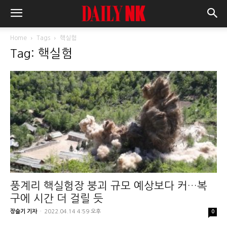
Home
Tags
핵실험
Tag: 핵실험
풍계리 핵실험장 붕괴 규모 예상보다 커…복
구에 시간 더 걸릴 듯
장슬기 기자
-
2022.04.14 4:59 오후
0