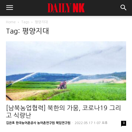
Home
Tags
평양지대
Tag: 평양지대
[남북농업협력] 북한의 가뭄, 코로나19 그리
고 식량난
김관호 한국농어촌공사 농어촌연구원 책임연구원
-
2022.05.17 1:07 오후
0