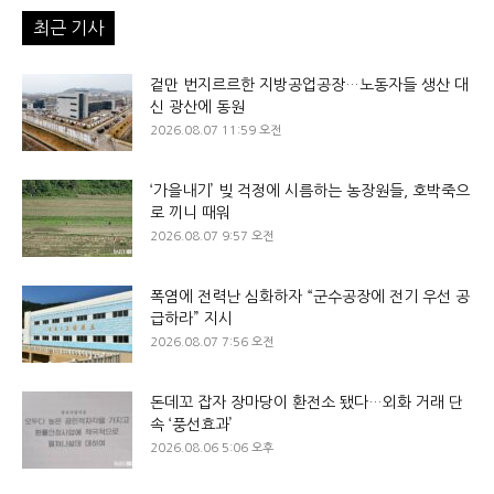
최근 기사
겉만 번지르르한 지방공업공장…노동자들 생산 대
신 광산에 동원
2026.08.07 11:59 오전
‘가을내기’ 빚 걱정에 시름하는 농장원들, 호박죽으
로 끼니 때워
2026.08.07 9:57 오전
폭염에 전력난 심화하자 “군수공장에 전기 우선 공
급하라” 지시
2026.08.07 7:56 오전
돈데꼬 잡자 장마당이 환전소 됐다…외화 거래 단
속 ‘풍선효과’
2026.08.06 5:06 오후