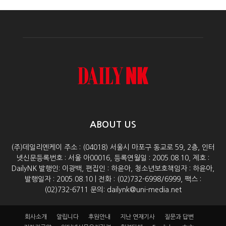
ABOUT US
(주)데일리엔케이 주소 : (04018) 서울시 마포구 동교로 59, 2층, 인터
넷신문등록번호 : 서울 아00016, 등록연월일 : 2005.08.10, 제호 :
DailyNK 발행인: 이광백, 편집인 : 하윤아, 청소년보호책임자 : 하윤아,
발행일자 : 2005.08.10 | 전화 : (02)732-6998/6999, 팩스 :
(02)732-6711 문의: dailynk@uni-media.net
회사소개
알립니다
후원안내
지난 연재기사
질문과 답변