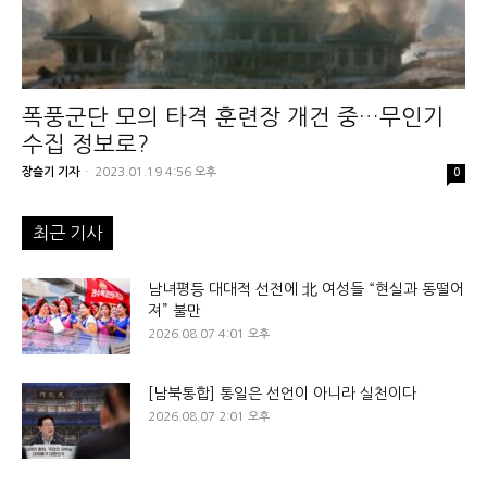
폭풍군단 모의 타격 훈련장 개건 중…무인기
수집 정보로?
장슬기 기자
-
2023.01.19 4:56 오후
0
최근 기사
남녀평등 대대적 선전에 北 여성들 “현실과 동떨어
져” 불만
2026.08.07 4:01 오후
[남북통합] 통일은 선언이 아니라 실천이다
2026.08.07 2:01 오후