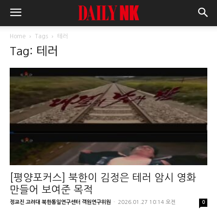
Home
Tags
테러
Tag: 테러
[평양포커스] 북한이 김정은 테러 암시 영화
만들어 보여준 목적
정교진 고려대 북한통일연구센터 객원연구위원
-
2026.01.27 10:14 오전
0