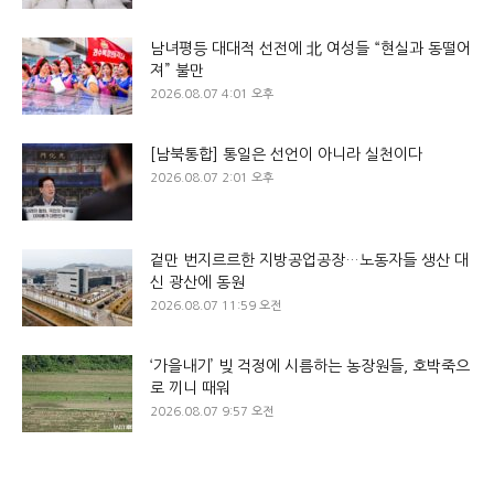
남녀평등 대대적 선전에 北 여성들 “현실과 동떨어
져” 불만
2026.08.07 4:01 오후
[남북통합] 통일은 선언이 아니라 실천이다
2026.08.07 2:01 오후
겉만 번지르르한 지방공업공장…노동자들 생산 대
신 광산에 동원
2026.08.07 11:59 오전
‘가을내기’ 빚 걱정에 시름하는 농장원들, 호박죽으
로 끼니 때워
2026.08.07 9:57 오전