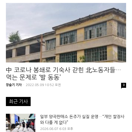
中 코로나 봉쇄로 기숙사 갇힌 北노동자들…
먹는 문제로 ‘발 동동’
장슬기 기자
-
2022.05.09 10:52 오전
0
최근 기사
일부 양곡판매소 돈주가 실질 운영…“개인 쌀장사
와 다를 게 없다”
2026.08.07 6:03 오후