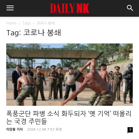
Home
Tags
코로나 봉쇄
Tag: 코로나 봉쇄
폭풍군단 파병 소식 화두되자 ‘옛 기억’ 떠올리
는 국경 주민들
이상용 기자
-
2024.12.04 7:57 오전
0