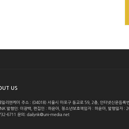
OUT US
데일리엔케이 주소 : (04018) 서울시 마포구 동교로 59, 2층, 인터넷신문등록번호 :
lyNK 발행인: 이광백, 편집인 : 하윤아, 청소년보호책임자 : 하윤아, 발행일자 : 2005.0
732-6711 문의: dailynk@uni-media.net