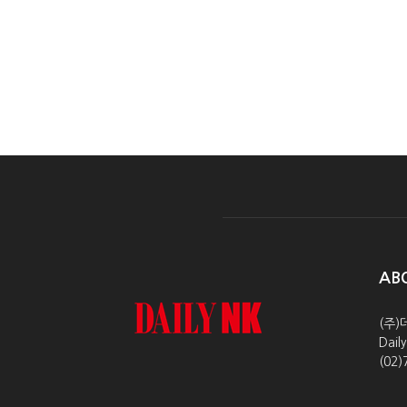
AB
(주)
Dai
(02)