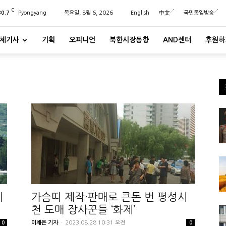
C
30.7
Pyongyang
목요일, 8월 6, 2026
English
中文
국민통일방송
체기사
기획
오피니언
북한시장동향
AND센터
후원하
제
가슴띠 제작·판매로 큰돈 번 평성시
천 도매 장사꾼들 ‘화제’
이채은 기자
-
2023.08.28 10:31 오전
0
0