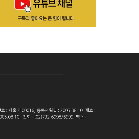
 서울 아00016, 등록연월일 : 2005.08.10, 제호 :
8.10 | 전화 : (02)732-6998/6999, 팩스 :