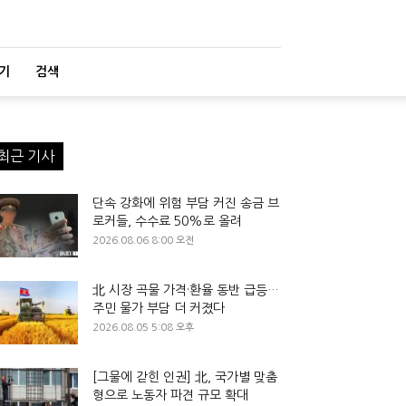
기
검색
최근 기사
단속 강화에 위험 부담 커진 송금 브
로커들, 수수료 50%로 올려
2026.08.06 8:00 오전
北 시장 곡물 가격·환율 동반 급등…
주민 물가 부담 더 커졌다
2026.08.05 5:08 오후
[그물에 갇힌 인권] 北, 국가별 맞춤
형으로 노동자 파견 규모 확대