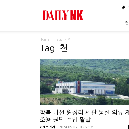
DailyNK
전
Home
Tags
천
Tag: 천
함북 나선 원정리 세관 통한 의류 
조용 원단 수입 활발
이채은 기자
-
2024.09.05 10:28 오전