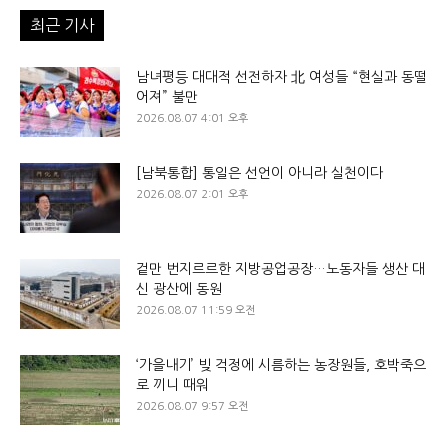
최근 기사
남녀평등 대대적 선전하자 北 여성들 “현실과 동떨
어져” 불만
2026.08.07 4:01 오후
[남북통합] 통일은 선언이 아니라 실천이다
2026.08.07 2:01 오후
겉만 번지르르한 지방공업공장…노동자들 생산 대
신 광산에 동원
2026.08.07 11:59 오전
‘가을내기’ 빚 걱정에 시름하는 농장원들, 호박죽으
로 끼니 때워
2026.08.07 9:57 오전