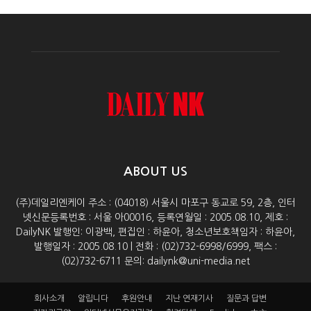
ABOUT US
(주)데일리엔케이 주소 : (04018) 서울시 마포구 동교로 59, 2층, 인터
넷신문등록번호 : 서울 아00016, 등록연월일 : 2005.08.10, 제호 :
DailyNK 발행인: 이광백, 편집인 : 하윤아, 청소년보호책임자 : 하윤아,
발행일자 : 2005.08.10 | 전화 : (02)732-6998/6999, 팩스 :
(02)732-6711 문의: dailynk@uni-media.net
회사소개
알립니다
후원안내
지난 연재기사
질문과 답변