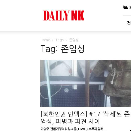
DailyNK
전
Home
Tags
존엄성
Tag: 존엄성
[북한인권 인덱스] #17 ‘삭제’된 존
엄성, 파병과 파견 사이
이승주 전환기정의워킹그룹(TJWG) 프로파일러
-