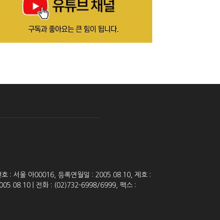
 서울 아00016, 등록연월일 : 2005.08.10, 제호 :
8.10 | 전화 : (02)732-6998/6999, 팩스 :