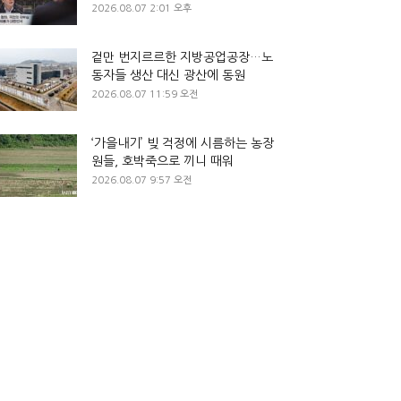
2026.08.07 2:01 오후
겉만 번지르르한 지방공업공장…노
동자들 생산 대신 광산에 동원
2026.08.07 11:59 오전
‘가을내기’ 빚 걱정에 시름하는 농장
원들, 호박죽으로 끼니 때워
2026.08.07 9:57 오전