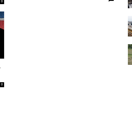
0
으
0