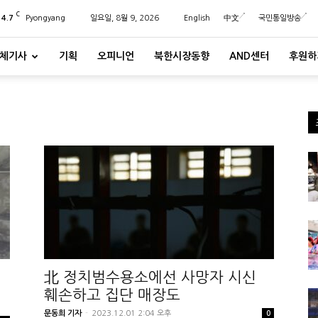
C
24.7
Pyongyang
일요일, 8월 9, 2026
English
中文
국민통일방송
체기사
기획
오피니언
북한시장동향
AND센터
후원하
北 정치범수용소에선 사망자 시신
훼손하고 집단 매장도
문동희 기자
-
2023.12.01 2:04 오후
0