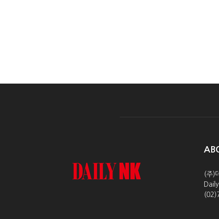
AB
(주)
Dai
(02)