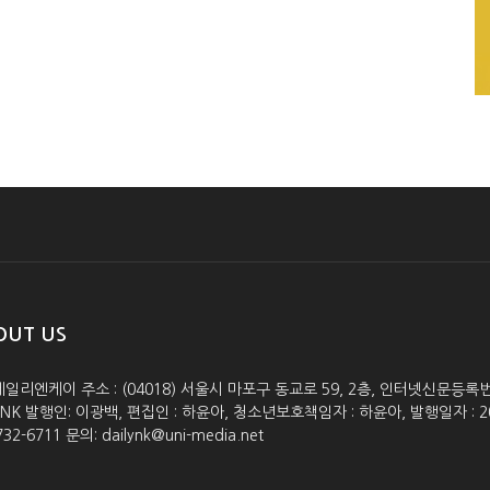
OUT US
데일리엔케이 주소 : (04018) 서울시 마포구 동교로 59, 2층, 인터넷신문등록번호 :
lyNK 발행인: 이광백, 편집인 : 하윤아, 청소년보호책임자 : 하윤아, 발행일자 : 2005.0
732-6711 문의: dailynk@uni-media.net