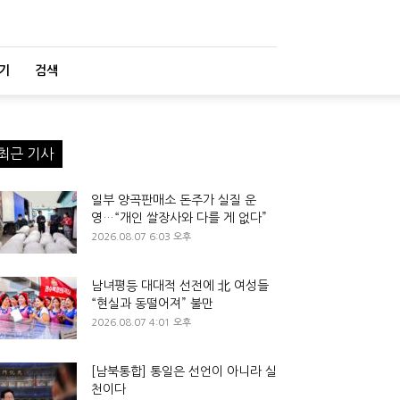
기
검색
최근 기사
일부 양곡판매소 돈주가 실질 운
영…“개인 쌀장사와 다를 게 없다”
2026.08.07 6:03 오후
남녀평등 대대적 선전에 北 여성들
“현실과 동떨어져” 불만
2026.08.07 4:01 오후
[남북통합] 통일은 선언이 아니라 실
천이다