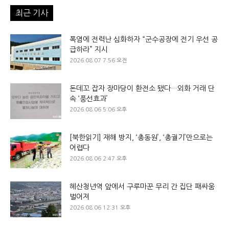
최근 기사
폭염에 전력난 심화하자 “군수공장에 전기 우선 공
급하라” 지시
2026.08.07 7:56 오전
돈데꼬 잡자 장마당이 환전소 됐다…외화 거래 단
속 ‘풍선효과’
2026.08.06 5:06 오후
[북한읽기] 재해 방지, ‘총동원’, ‘총궐기’만으로는
어렵다
2026.08.06 2:47 오후
혜산청년역 앞에서 구루마꾼 무리 간 집단 패싸움
벌어져
2026.08.06 12:31 오후