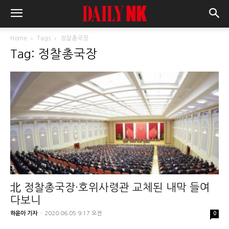
Home
Tags
정찰총국장
Tag: 정찰총국장
北 정찰총국장·호위사령관 교체된 내막 들여
다보니
하윤아 기자
-
2020.06.05 9:17 오전
0