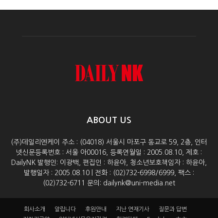
ABOUT US
(주)데일리엔케이 주소 : (04018) 서울시 마포구 동교로 59, 2층, 인터
넷신문등록번호 : 서울 아00016, 등록연월일 : 2005.08.10, 제호 :
DailyNK 발행인: 이광백, 편집인 : 하윤아, 청소년보호책임자 : 하윤아,
발행일자 : 2005.08.10 | 전화 : (02)732-6998/6999, 팩스 :
(02)732-6711 문의: dailynk@uni-media.net
회사소개
알립니다
후원안내
지난 연재기사
질문과 답변