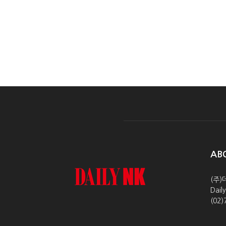
AB
(주)
Dai
(02)