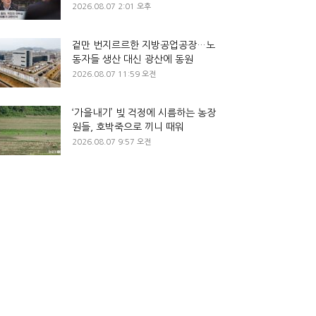
2026.08.07 2:01 오후
겉만 번지르르한 지방공업공장…노
동자들 생산 대신 광산에 동원
2026.08.07 11:59 오전
‘가을내기’ 빚 걱정에 시름하는 농장
원들, 호박죽으로 끼니 때워
2026.08.07 9:57 오전