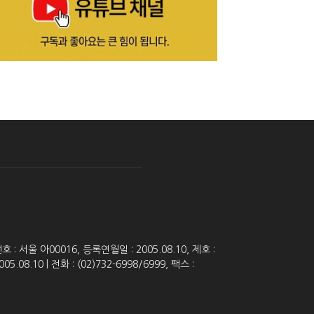
 서울 아00016, 등록연월일 : 2005.08.10, 제호 :
8.10 | 전화 : (02)732-6998/6999, 팩스 :