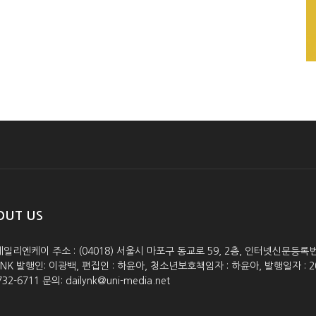
OUT US
데일리엔케이 주소 : (04018) 서울시 마포구 동교로 59, 2층, 인터넷신문등록번호 :
lyNK 발행인: 이광백, 편집인 : 하윤아, 청소년보호책임자 : 하윤아, 발행일자 : 2005.0
732-6711 문의: dailynk@uni-media.net