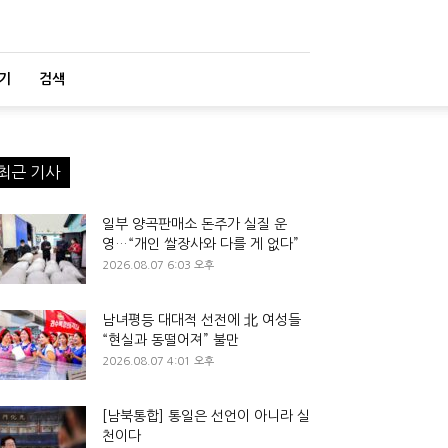
기
검색
최근 기사
일부 양곡판매소 돈주가 실질 운
영…“개인 쌀장사와 다를 게 없다”
2026.08.07 6:03 오후
남녀평등 대대적 선전에 北 여성들
“현실과 동떨어져” 불만
2026.08.07 4:01 오후
[남북통합] 통일은 선언이 아니라 실
천이다