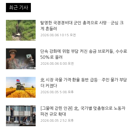
최근 기사
탈영한 국경경비대 군인 총격으로 사망…군심 크
게 흔들려
2026.08.06 10:15 오전
단속 강화에 위험 부담 커진 송금 브로커들, 수수료
50%로 올려
2026.08.06 8:00 오전
北 시장 곡물 가격·환율 동반 급등…주민 물가 부담
더 커졌다
2026.08.05 5:08 오후
[그물에 갇힌 인권] 北, 국가별 맞춤형으로 노동자
파견 규모 확대
2026.08.05 2:52 오후