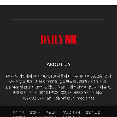
ABOUT US
(주)데일리엔케이 주소 : (04018) 서울시 마포구 동교로 59, 2층, 인터
넷신문등록번호 : 서울 아00016, 등록연월일 : 2005.08.10, 제호 :
DailyNK 발행인: 이광백, 편집인 : 하윤아, 청소년보호책임자 : 하윤아,
발행일자 : 2005.08.10 | 전화 : (02)732-6998/6999, 팩스 :
(02)732-6711 문의: dailynk@uni-media.net
회사소개
알립니다
후원안내
지난 연재기사
질문과 답변