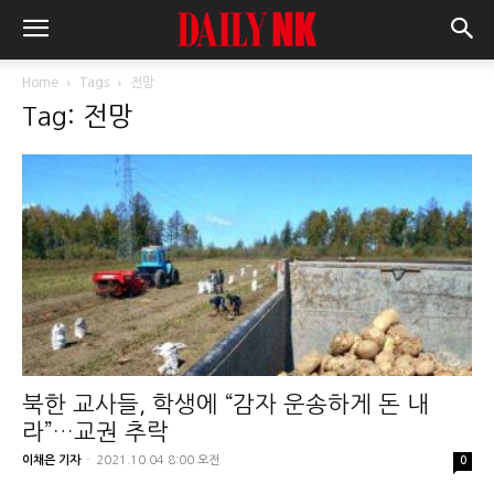
Home
Tags
전망
Tag: 전망
북한 교사들, 학생에 “감자 운송하게 돈 내
라”…교권 추락
이채은 기자
-
2021.10.04 8:00 오전
0