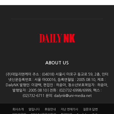
ABOUT US
(주)데일리엔케이 주소 : (04018) 서울시 마포구 동교로 59, 2층, 인터
넷신문등록번호 : 서울 아00016, 등록연월일 : 2005.08.10, 제호 :
DailyNK 발행인: 이광백, 편집인 : 하윤아, 청소년보호책임자 : 하윤아,
발행일자 : 2005.08.10 | 전화 : (02)732-6998/6999, 팩스 :
(02)732-6711 문의: dailynk@uni-media.net
회사소개
알립니다
후원안내
지난 연재기사
질문과 답변