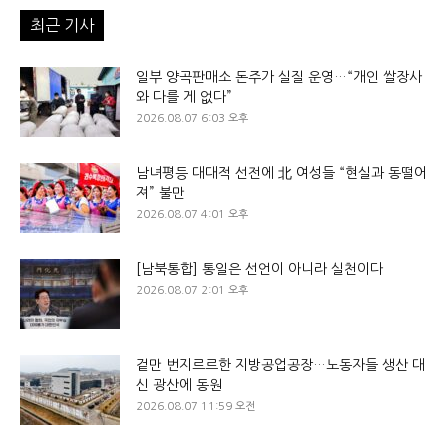
최근 기사
일부 양곡판매소 돈주가 실질 운영…“개인 쌀장사
와 다를 게 없다”
2026.08.07 6:03 오후
남녀평등 대대적 선전에 北 여성들 “현실과 동떨어
져” 불만
2026.08.07 4:01 오후
[남북통합] 통일은 선언이 아니라 실천이다
2026.08.07 2:01 오후
겉만 번지르르한 지방공업공장…노동자들 생산 대
신 광산에 동원
2026.08.07 11:59 오전