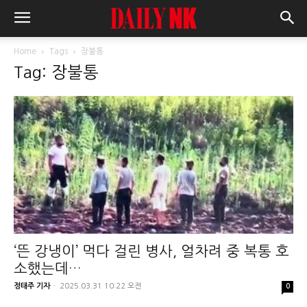
Home
Tags
장불통
Tag: 장불통
‘뜬 강냉이’ 먹다 걸린 병사, 얼차려 중 복통 호
소했는데…
정태주 기자
-
2025.03.31 10:22 오전
0