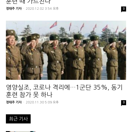
훈련 때 가르친다
정태주 기자
-
2020.12.02 3:54 오후
0
영양실조, 코로나 격리에…1군단 35%, 동기
훈련 참가 못 하나
정태주 기자
-
2020.11.30 5:09 오후
0
최근 기사