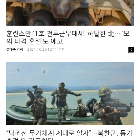
훈련소만 ‘1호 전투근무태세’ 하달한 北… ‘모
의 타격 훈련’도 예고
정태주 기자
-
2021.10.26 12:41 오후
0
“남조선 무기체계 제대로 알자”…북한군, 동기