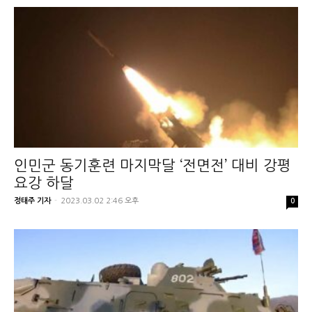
인민군 동기훈련 마지막달 ‘전면전’ 대비 강평
요강 하달
정태주 기자
-
2023.03.02 2:46 오후
0