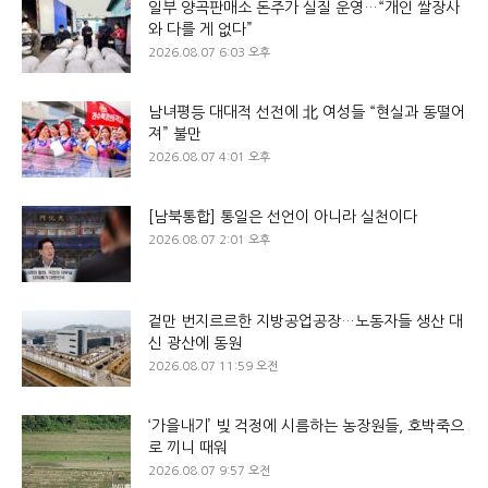
일부 양곡판매소 돈주가 실질 운영…“개인 쌀장사
와 다를 게 없다”
2026.08.07 6:03 오후
남녀평등 대대적 선전에 北 여성들 “현실과 동떨어
져” 불만
2026.08.07 4:01 오후
[남북통합] 통일은 선언이 아니라 실천이다
2026.08.07 2:01 오후
겉만 번지르르한 지방공업공장…노동자들 생산 대
신 광산에 동원
2026.08.07 11:59 오전
‘가을내기’ 빚 걱정에 시름하는 농장원들, 호박죽으
로 끼니 때워
2026.08.07 9:57 오전