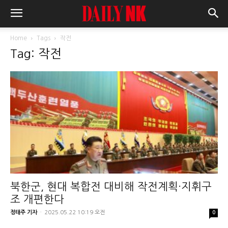
Home
Tags
작전
Tag: 작전
북한군, 현대 복합전 대비해 작전계획·지휘구
조 개편한다
정태주 기자
-
2025.05.22 10:19 오전
0