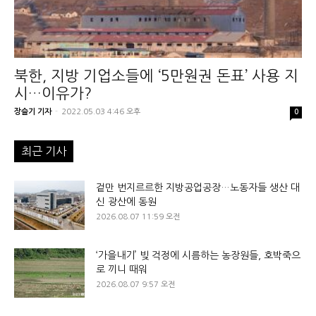
북한, 지방 기업소들에 ‘5만원권 돈표’ 사용 지
시…이유가?
장슬기 기자
-
2022.05.03 4:46 오후
0
최근 기사
겉만 번지르르한 지방공업공장…노동자들 생산 대
신 광산에 동원
2026.08.07 11:59 오전
‘가을내기’ 빚 걱정에 시름하는 농장원들, 호박죽으
로 끼니 때워
2026.08.07 9:57 오전