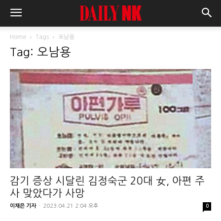
Home
Tags
오남용
Tag: 오남용
감기 증상 시달린 김정숙군 20대 女, 아편 주
사 맞았다가 사망
이채은 기자
-
2023.04.21 2:04 오후
0