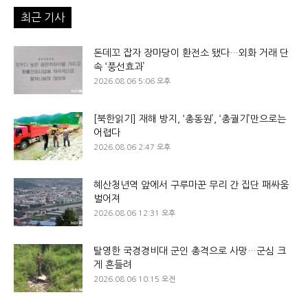
최근 기사
돈데꼬 잡자 장마당이 환전소 됐다…외화 거래 단
속 ‘풍선효과’
2026.08.06 5:06 오후
[북한읽기] 재해 방지, ‘총동원’, ‘총궐기’만으로는
어렵다
2026.08.06 2:47 오후
혜산청년역 앞에서 구루마꾼 무리 간 집단 패싸움
벌어져
2026.08.06 12:31 오후
탈영한 국경경비대 군인 총격으로 사망…군심 크
게 흔들려
2026.08.06 10:15 오전