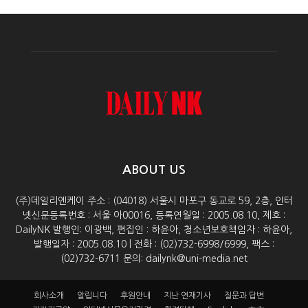
ABOUT US
(주)데일리엔케이 주소 : (04018) 서울시 마포구 동교로 59, 2층, 인터
넷신문등록번호 : 서울 아00016, 등록연월일 : 2005.08.10, 제호 :
DailyNK 발행인: 이광백, 편집인 : 하윤아, 청소년보호책임자 : 하윤아,
발행일자 : 2005.08.10 | 전화 : (02)732-6998/6999, 팩스 :
(02)732-6711 문의: dailynk@uni-media.net
회사소개
알립니다
후원안내
지난 연재기사
질문과 답변