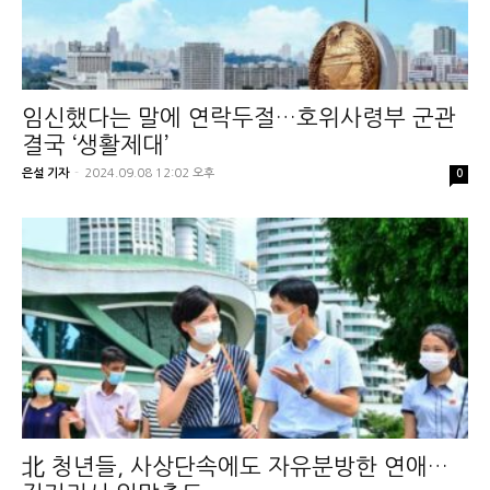
임신했다는 말에 연락두절…호위사령부 군관
결국 ‘생활제대’
은설 기자
-
2024.09.08 12:02 오후
0
北 청년들, 사상단속에도 자유분방한 연애…