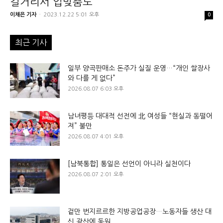
길거리서 입맞춤도
이채은 기자
-
2023.12.22 5:01 오후
0
최근 기사
일부 양곡판매소 돈주가 실질 운영…“개인 쌀장사
와 다를 게 없다”
2026.08.07 6:03 오후
남녀평등 대대적 선전에 北 여성들 “현실과 동떨어
져” 불만
2026.08.07 4:01 오후
[남북통합] 통일은 선언이 아니라 실천이다
2026.08.07 2:01 오후
겉만 번지르르한 지방공업공장…노동자들 생산 대
신 광산에 동원