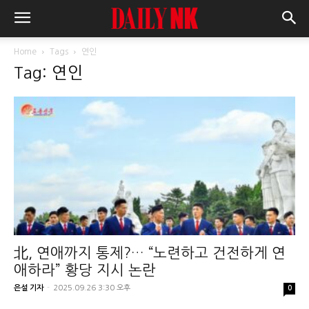
Home
Tags
연인
Tag: 연인
北, 연애까지 통제?… “노련하고 건전하게 연
애하라” 황당 지시 논란
은설 기자
-
2025.09.26 3:30 오후
0