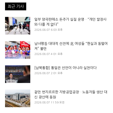
최근 기사
일부 양곡판매소 돈주가 실질 운영…“개인 쌀장사
와 다를 게 없다”
2026.08.07 6:03 오후
남녀평등 대대적 선전에 北 여성들 “현실과 동떨어
져” 불만
2026.08.07 4:01 오후
[남북통합] 통일은 선언이 아니라 실천이다
2026.08.07 2:01 오후
겉만 번지르르한 지방공업공장…노동자들 생산 대
신 광산에 동원
2026.08.07 11:59 오전