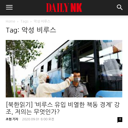
Home
Tags
악성 비루스
Tag: 악성 비루스
[북한읽기] ‘비루스 유입 비열한 책동 경계’ 강
조, 저의는 무엇인가?
조현 기자
-
2020.09.01 8:00 오전
0