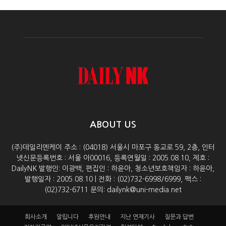
ABOUT US
(주)데일리엔케이 주소 : (04018) 서울시 마포구 동교로 59, 2층, 인터
넷신문등록번호 : 서울 아00016, 등록연월일 : 2005.08.10, 제호 :
DailyNK 발행인: 이광백, 편집인 : 하윤아, 청소년보호책임자 : 하윤아,
발행일자 : 2005.08.10 | 전화 : (02)732-6998/6999, 팩스 :
(02)732-6711 문의: dailynk@uni-media.net
회사소개
알립니다
후원안내
지난 연재기사
질문과 답변