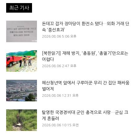
최근 기사
돈데꼬 잡자 장마당이 환전소 됐다…외화 거래 단
속 ‘풍선효과’
2026.08.06 5:06 오후
[북한읽기] 재해 방지, ‘총동원’, ‘총궐기’만으로는
어렵다
2026.08.06 2:47 오후
혜산청년역 앞에서 구루마꾼 무리 간 집단 패싸움
벌어져
2026.08.06 12:31 오후
탈영한 국경경비대 군인 총격으로 사망…군심 크
게 흔들려
2026.08.06 10:15 오전