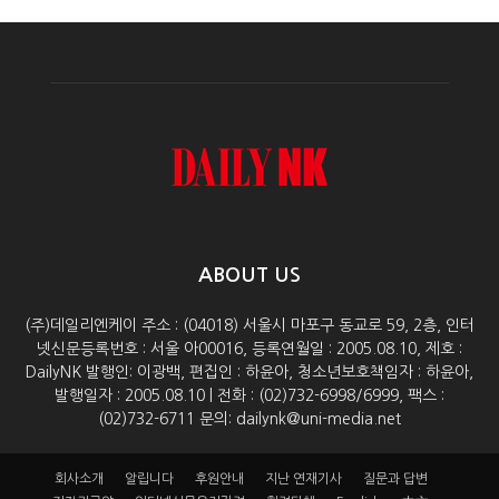
ABOUT US
(주)데일리엔케이 주소 : (04018) 서울시 마포구 동교로 59, 2층, 인터
넷신문등록번호 : 서울 아00016, 등록연월일 : 2005.08.10, 제호 :
DailyNK 발행인: 이광백, 편집인 : 하윤아, 청소년보호책임자 : 하윤아,
발행일자 : 2005.08.10 | 전화 : (02)732-6998/6999, 팩스 :
(02)732-6711 문의: dailynk@uni-media.net
회사소개
알립니다
후원안내
지난 연재기사
질문과 답변