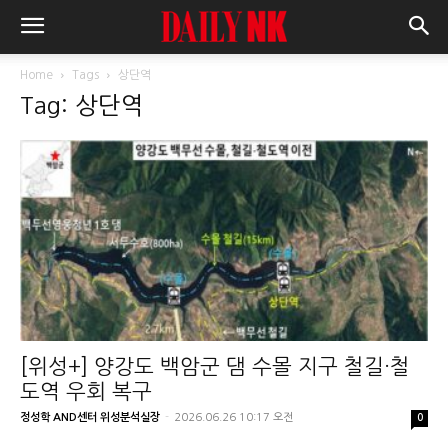
Home
Tags
상단역
Tag: 상단역
[위성+] 양강도 백암군 댐 수몰 지구 철길·철
도역 우회 복구
정성학 AND센터 위성분석실장
-
2026.06.26 10:17 오전
0