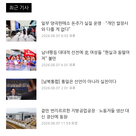
최근 기사
일부 양곡판매소 돈주가 실질 운영…“개인 쌀장사
와 다를 게 없다”
2026.08.07 6:03 오후
남녀평등 대대적 선전에 北 여성들 “현실과 동떨어
져” 불만
2026.08.07 4:01 오후
[남북통합] 통일은 선언이 아니라 실천이다
2026.08.07 2:01 오후
겉만 번지르르한 지방공업공장…노동자들 생산 대
신 광산에 동원
2026.08.07 11:59 오전