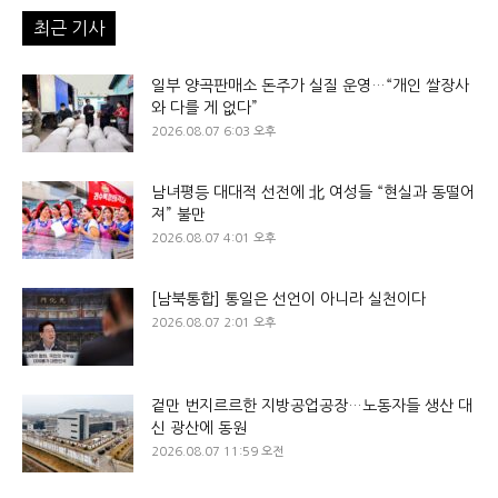
최근 기사
일부 양곡판매소 돈주가 실질 운영…“개인 쌀장사
와 다를 게 없다”
2026.08.07 6:03 오후
남녀평등 대대적 선전에 北 여성들 “현실과 동떨어
져” 불만
2026.08.07 4:01 오후
[남북통합] 통일은 선언이 아니라 실천이다
2026.08.07 2:01 오후
겉만 번지르르한 지방공업공장…노동자들 생산 대
신 광산에 동원
2026.08.07 11:59 오전