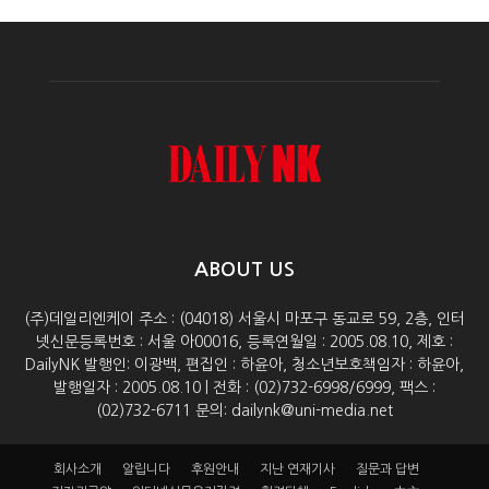
ABOUT US
(주)데일리엔케이 주소 : (04018) 서울시 마포구 동교로 59, 2층, 인터
넷신문등록번호 : 서울 아00016, 등록연월일 : 2005.08.10, 제호 :
DailyNK 발행인: 이광백, 편집인 : 하윤아, 청소년보호책임자 : 하윤아,
발행일자 : 2005.08.10 | 전화 : (02)732-6998/6999, 팩스 :
(02)732-6711 문의: dailynk@uni-media.net
회사소개
알립니다
후원안내
지난 연재기사
질문과 답변