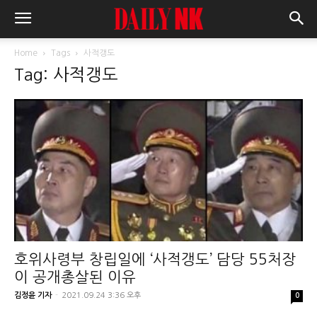
Home
Tags
사적갱도
Tag: 사적갱도
호위사령부 창립일에 ‘사적갱도’ 담당 55처장
이 공개총살된 이유
김정윤 기자
-
2021.09.24 3:36 오후
0