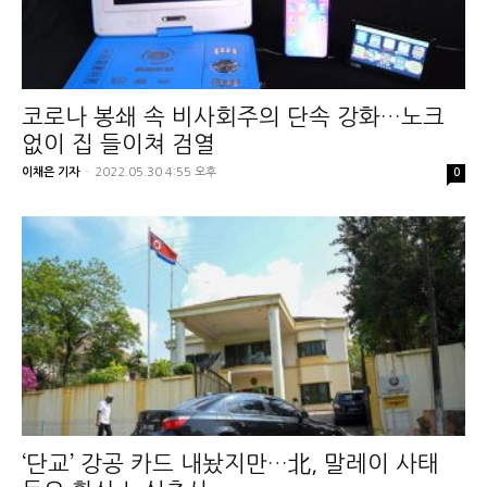
코로나 봉쇄 속 비사회주의 단속 강화…노크
없이 집 들이쳐 검열
이채은 기자
-
2022.05.30 4:55 오후
0
‘단교’ 강공 카드 내놨지만…北, 말레이 사태