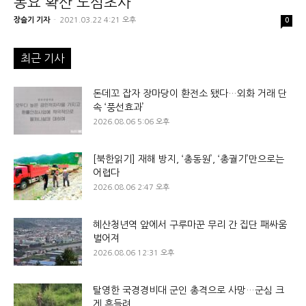
동요 확산 노심초사
장슬기 기자
-
2021.03.22 4:21 오후
0
최근 기사
돈데꼬 잡자 장마당이 환전소 됐다…외화 거래 단
속 ‘풍선효과’
2026.08.06 5:06 오후
[북한읽기] 재해 방지, ‘총동원’, ‘총궐기’만으로는
어렵다
2026.08.06 2:47 오후
혜산청년역 앞에서 구루마꾼 무리 간 집단 패싸움
벌어져
2026.08.06 12:31 오후
탈영한 국경경비대 군인 총격으로 사망…군심 크
게 흔들려