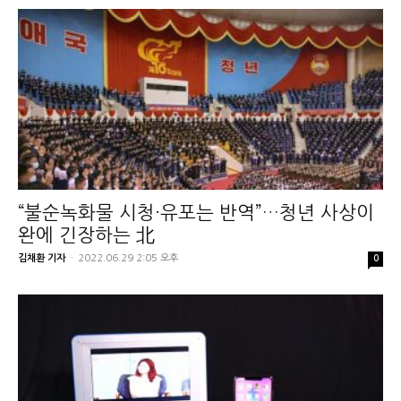
“불순녹화물 시청·유포는 반역”…청년 사상이
완에 긴장하는 北
김채환 기자
-
2022.06.29 2:05 오후
0