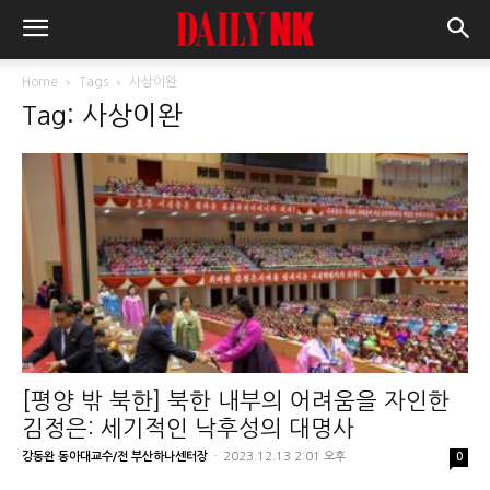
Home
Tags
사상이완
Tag: 사상이완
[평양 밖 북한] 북한 내부의 어려움을 자인한
김정은: 세기적인 낙후성의 대명사
강동완 동아대교수/전 부산하나센터장
-
2023.12.13 2:01 오후
0