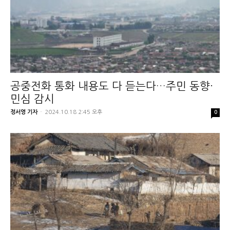
공중전화 통화 내용도 다 듣는다…주민 동향·
민심 감시
정서영 기자
-
2024.10.18 2:45 오후
0