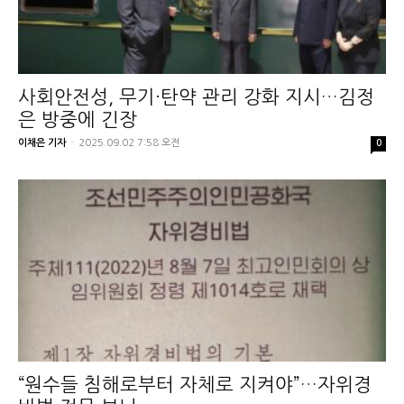
사회안전성, 무기·탄약 관리 강화 지시…김정
은 방중에 긴장
이채은 기자
-
2025.09.02 7:58 오전
0
“원수들 침해로부터 자체로 지켜야”…자위경