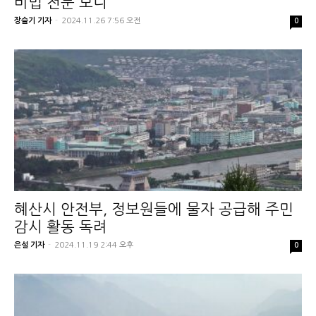
비법 전문 보니
장슬기 기자
-
2024.11.26 7:56 오전
0
혜산시 안전부, 정보원들에 물자 공급해 주민
감시 활동 독려
은설 기자
-
2024.11.19 2:44 오후
0