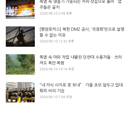
폭염 속 냉풍기 가동되는 커피·찻집으로 몰려…업
주들은 골치
2026.08.10 2:48 오후
[평양포커스] 북한 DMZ 공사, ‘국경화’만으로 설명
할 수 없는 이유
2026.08.10 12:32 오후
폭염 속 야외 작업 내몰린 단련대 수용자들…쓰러
져도 폭언·폭행
2026.08.10 10:14 오전
“내 자식 사지로 못 보내”…가을 초모 앞두고 입대
회피 비리 기승
2026.08.10 7:56 오전