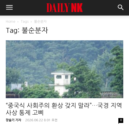
Home
Tags
불순분자
Tag: 불순분자
“중국식 사회주의 환상 갖지 말라”…국경 지역
사상 통제 고삐
장슬기 기자
-
2026.06.22 8:01 오전
0