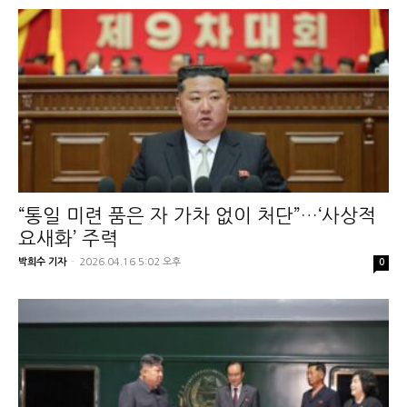
“통일 미련 품은 자 가차 없이 처단”…‘사상적
요새화’ 주력
박희수 기자
-
2026.04.16 5:02 오후
0