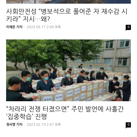
사회안전성 “병보석으로 풀어준 자 재수감 시
키라” 지시…왜?
이채은 기자
-
2023.03.17 2:03 오후
0
“차라리 전쟁 터졌으면” 주민 발언에 사흘간
‘집중학습’ 진행
정서영 기자
-
2023.02.10 2:47 오후
0