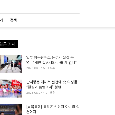
기
검색
최근 기사
일부 양곡판매소 돈주가 실질 운
영…“개인 쌀장사와 다를 게 없다”
2026.08.07 6:03 오후
남녀평등 대대적 선전에 北 여성들
“현실과 동떨어져” 불만
2026.08.07 4:01 오후
[남북통합] 통일은 선언이 아니라 실
천이다