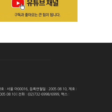
 서울 아00016, 등록연월일 : 2005.08.10, 제호 :
8.10 | 전화 : (02)732-6998/6999, 팩스 :