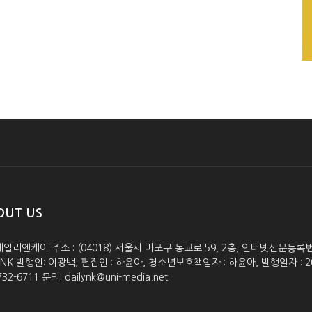
OUT US
데일리엔케이 주소 : (04018) 서울시 마포구 동교로 59, 2층, 인터넷신문등록번호 :
lyNK 발행인: 이광백, 편집인 : 하윤아, 청소년보호책임자 : 하윤아, 발행일자 : 2005.0
732-6711 문의: dailynk@uni-media.net