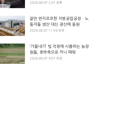
2026.08.07 2:01 오후
겉만 번지르르한 지방공업공장…노
동자들 생산 대신 광산에 동원
2026.08.07 11:59 오전
‘가을내기’ 빚 걱정에 시름하는 농장
원들, 호박죽으로 끼니 때워
2026.08.07 9:57 오전