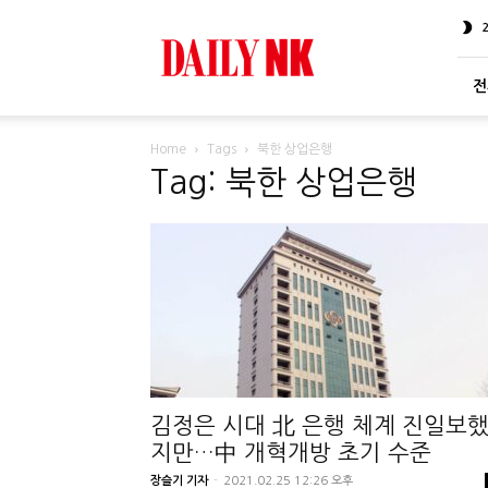
DailyNK
전
Home
Tags
북한 상업은행
Tag: 북한 상업은행
김정은 시대 北 은행 체계 진일보
지만…中 개혁개방 초기 수준
장슬기 기자
-
2021.02.25 12:26 오후