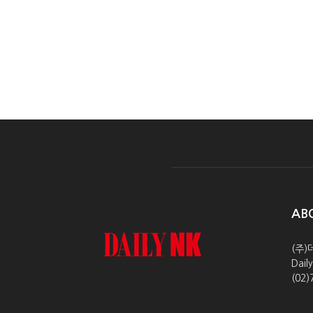
AB
(주)
Dai
(02)