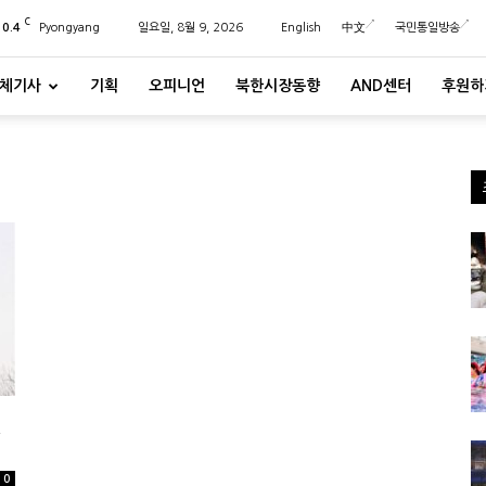
C
20.4
Pyongyang
일요일, 8월 9, 2026
English
中文
국민통일방송
체기사
기획
오피니언
북한시장동향
AND센터
후원하
했
0