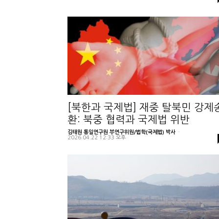
[북한과 국제법] 재중 탈북민 강제
환: 북중 협력과 국제법 위반
김태원 통일연구원 부연구위원/법학(국제법) 박사
-
2026.04.22 12:33 오후