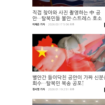
직접 찾아와 사진 촬영하는 中 공
안…탈북민들 불안·스트레스 호소
이채은 기자
-
2026.03.17 5:06 오후
별안간 들이닥친 공안이 가짜 신분
회수…탈북민 북송 공포↑
정서영 기자
-
2026.01.19 2:51 오후