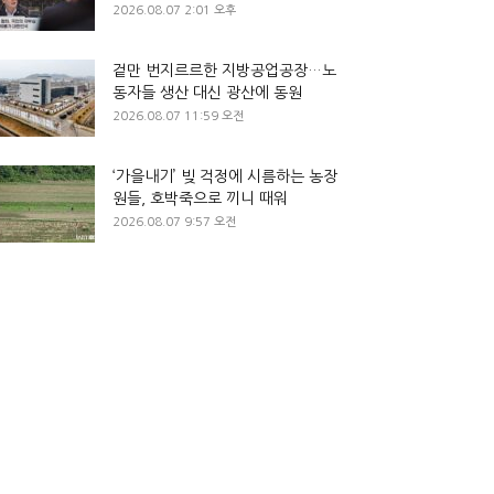
2026.08.07 2:01 오후
겉만 번지르르한 지방공업공장…노
동자들 생산 대신 광산에 동원
2026.08.07 11:59 오전
‘가을내기’ 빚 걱정에 시름하는 농장
원들, 호박죽으로 끼니 때워
2026.08.07 9:57 오전