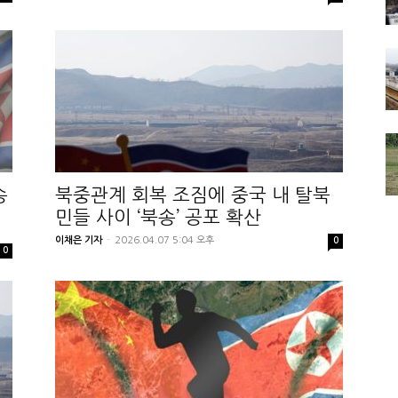
송
북중관계 회복 조짐에 중국 내 탈북
민들 사이 ‘북송’ 공포 확산
이채은 기자
-
2026.04.07 5:04 오후
0
0