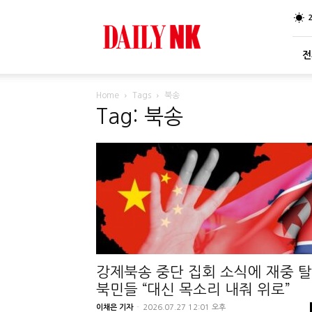
DailyNK
전
Home
Tags
북송
Tag: 북송
강제북송 중단 집회 소식에 재중 탈
북민들 “대신 목소리 내줘 위로”
이채은 기자
-
2026.07.27 12:01 오후