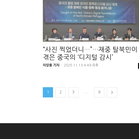
“사진 찍었더니…”…재중 탈북민이
겪은 중국의 ‘디지털 감시’
이상용 기자
-
2025.11.13 4:49 오후
...
1
2
3
9