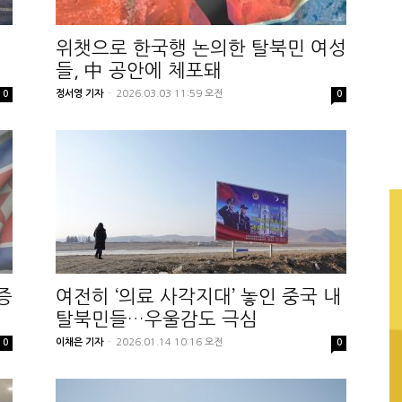
위챗으로 한국행 논의한 탈북민 여성
들, 中 공안에 체포돼
정서영 기자
-
2026.03.03 11:59 오전
0
0
증
여전히 ‘의료 사각지대’ 놓인 중국 내
탈북민들…우울감도 극심
이채은 기자
-
2026.01.14 10:16 오전
0
0