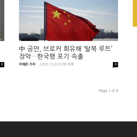
中 공안, 브로커 회유해 ‘탈북 루트’
장악…한국행 포기 속출
이채은 기자
-
2025.10.22 6:05 오후
0
0
Page 1 of 9