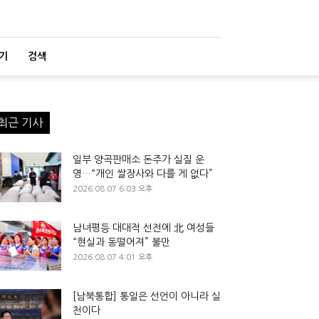
기
검색
최근 기사
일부 양곡판매소 돈주가 실질 운
영…“개인 쌀장사와 다를 게 없다”
2026.08.07 6:03 오후
남녀평등 대대적 선전에 北 여성들
“현실과 동떨어져” 불만
2026.08.07 4:01 오후
[남북통합] 통일은 선언이 아니라 실
천이다