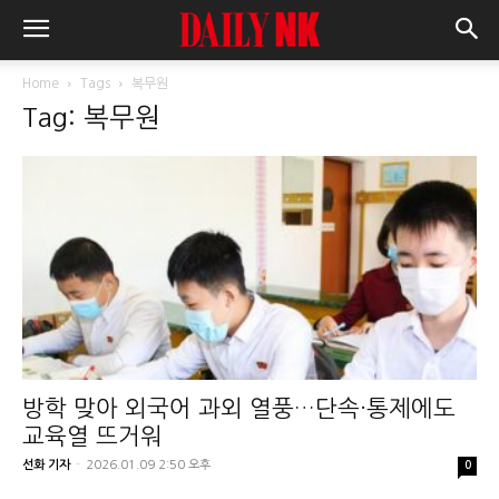
Home
Tags
복무원
Tag: 복무원
방학 맞아 외국어 과외 열풍…단속·통제에도
교육열 뜨거워
선화 기자
-
2026.01.09 2:50 오후
0