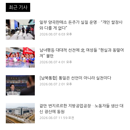
최근 기사
일부 양곡판매소 돈주가 실질 운영…“개인 쌀장사
와 다를 게 없다”
2026.08.07 6:03 오후
남녀평등 대대적 선전에 北 여성들 “현실과 동떨어
져” 불만
2026.08.07 4:01 오후
[남북통합] 통일은 선언이 아니라 실천이다
2026.08.07 2:01 오후
겉만 번지르르한 지방공업공장…노동자들 생산 대
신 광산에 동원
2026.08.07 11:59 오전