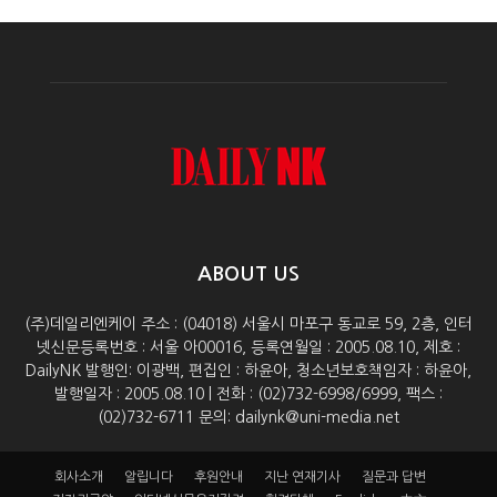
ABOUT US
(주)데일리엔케이 주소 : (04018) 서울시 마포구 동교로 59, 2층, 인터
넷신문등록번호 : 서울 아00016, 등록연월일 : 2005.08.10, 제호 :
DailyNK 발행인: 이광백, 편집인 : 하윤아, 청소년보호책임자 : 하윤아,
발행일자 : 2005.08.10 | 전화 : (02)732-6998/6999, 팩스 :
(02)732-6711 문의: dailynk@uni-media.net
회사소개
알립니다
후원안내
지난 연재기사
질문과 답변