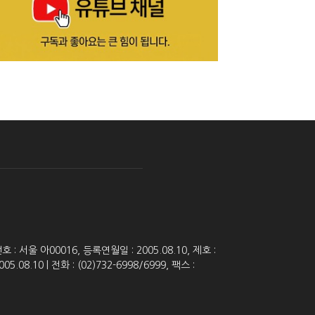
 서울 아00016, 등록연월일 : 2005.08.10, 제호 :
8.10 | 전화 : (02)732-6998/6999, 팩스 :