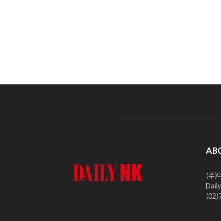
AB
(주)
Dai
(02)