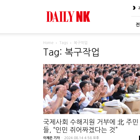
DailyNK
전
Home
Tags
복구작업
Tag: 복구작업
국제사회 수해지원 거부에 北 주민
들, “인민 쥐어짜겠다는 것”
이채은 기자
-
2024.08.14 4:58 오후