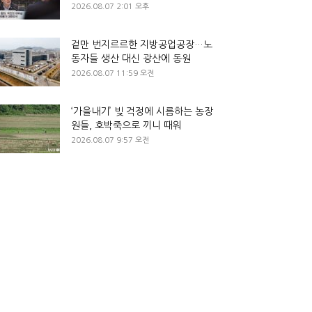
2026.08.07 2:01 오후
겉만 번지르르한 지방공업공장…노
동자들 생산 대신 광산에 동원
2026.08.07 11:59 오전
‘가을내기’ 빚 걱정에 시름하는 농장
원들, 호박죽으로 끼니 때워
2026.08.07 9:57 오전