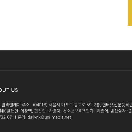
OUT US
데일리엔케이 주소 : (04018) 서울시 마포구 동교로 59, 2층, 인터넷신문등록번호 :
lyNK 발행인: 이광백, 편집인 : 하윤아, 청소년보호책임자 : 하윤아, 발행일자 : 2005.0
732-6711 문의: dailynk@uni-media.net