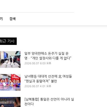
기
검색
최근 기사
일부 양곡판매소 돈주가 실질 운
영…“개인 쌀장사와 다를 게 없다”
2026.08.07 6:03 오후
남녀평등 대대적 선전에 北 여성들
“현실과 동떨어져” 불만
2026.08.07 4:01 오후
[남북통합] 통일은 선언이 아니라 실
천이다