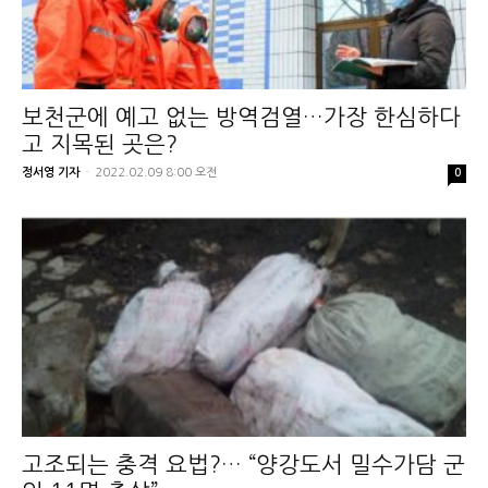
보천군에 예고 없는 방역검열…가장 한심하다
고 지목된 곳은?
정서영 기자
-
2022.02.09 8:00 오전
0
고조되는 충격 요법?… “양강도서 밀수가담 군