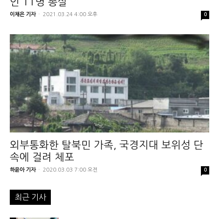
인 11명 총살”
이채은 기자
-
2021.03.24 4:00 오후
0
외부통화한 탈북민 가족, 국경지대 보위성 단
속에 걸려 체포
하윤아 기자
-
2020.03.03 7:00 오전
0
최근 기사