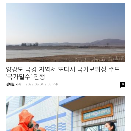
양강도 국경 지역서 또다시 국가보위성 주도
‘국가밀수’ 진행
김채환 기자
-
2022.08.04 2:05 오후
0