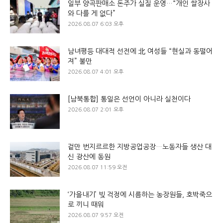
일부 양곡판매소 돈주가 실질 운영…“개인 쌀장사
와 다를 게 없다”
2026.08.07 6:03 오후
남녀평등 대대적 선전에 北 여성들 “현실과 동떨어
져” 불만
2026.08.07 4:01 오후
[남북통합] 통일은 선언이 아니라 실천이다
2026.08.07 2:01 오후
겉만 번지르르한 지방공업공장…노동자들 생산 대
신 광산에 동원
2026.08.07 11:59 오전
‘가을내기’ 빚 걱정에 시름하는 농장원들, 호박죽으
로 끼니 때워
2026.08.07 9:57 오전