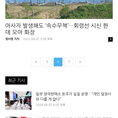
아사자 발생해도 ‘속수무책’…회령선 시신 한
데 모아 화장
정서영 기자
-
2022.06.07 2:05 오후
0
5
6
7
최근 기사
일부 양곡판매소 돈주가 실질 운영…“개인 쌀장사
와 다를 게 없다”
2026.08.07 6:03 오후