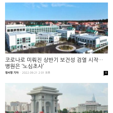
코로나로 미뤄진 상반기 보건성 검열 시작…
병원은 ‘노심초사’
정서영 기자
-
2022.09.21 2:01 오후
0