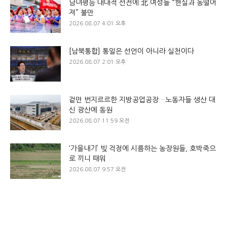
남녀평등 대대적 선전에 北 여성들 “현실과 동떨어
져” 불만
2026.08.07 4:01 오후
[남북통합] 통일은 선언이 아니라 실천이다
2026.08.07 2:01 오후
겉만 번지르르한 지방공업공장…노동자들 생산 대
신 광산에 동원
2026.08.07 11:59 오전
‘가을내기’ 빚 걱정에 시름하는 농장원들, 호박죽으
로 끼니 때워
2026.08.07 9:57 오전