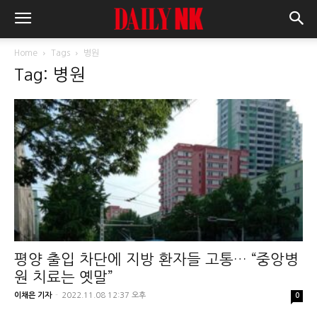
Home
Tags
병원
Tag: 병원
평양 출입 차단에 지방 환자들 고통… “중앙병
원 치료는 옛말”
이채은 기자
-
2022.11.08 12:37 오후
0