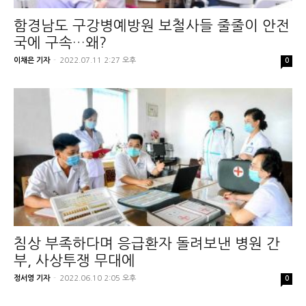
함경남도 구강병예방원 보철사들 줄줄이 안전
국에 구속…왜?
이채은 기자
-
2022.07.11 2:27 오후
0
침상 부족하다며 응급환자 돌려보낸 병원 간
부, 사상투쟁 무대에
정서영 기자
-
2022.06.10 2:05 오후
0