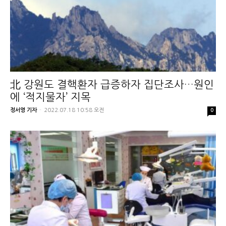
北 강원도 결핵환자 급증하자 집단조사…원인
에 ‘적지물자’ 지목
정서영 기자
-
2022.07.18 10:58 오전
0