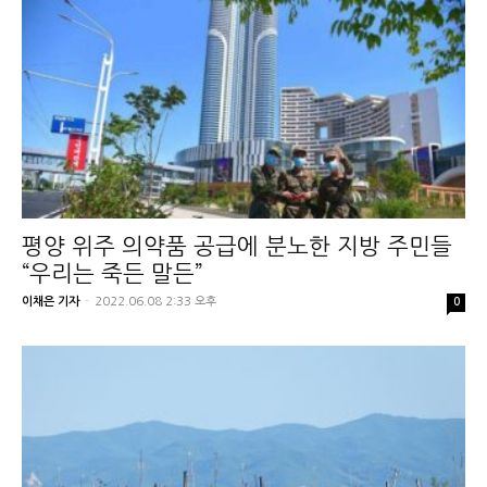
평양 위주 의약품 공급에 분노한 지방 주민들
“우리는 죽든 말든”
이채은 기자
-
2022.06.08 2:33 오후
0