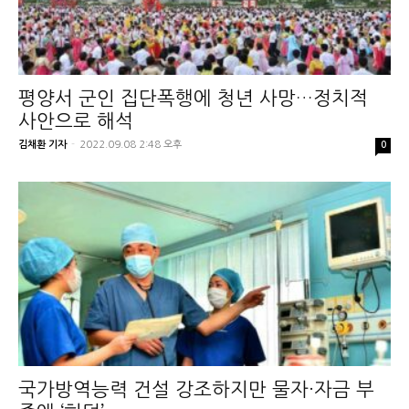
평양서 군인 집단폭행에 청년 사망…정치적
사안으로 해석
김채환 기자
-
2022.09.08 2:48 오후
0
국가방역능력 건설 강조하지만 물자·자금 부