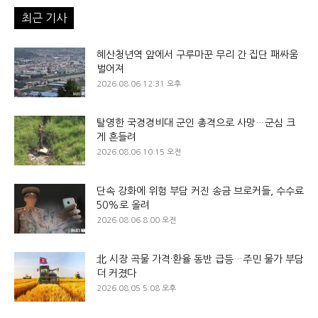
최근 기사
혜산청년역 앞에서 구루마꾼 무리 간 집단 패싸움
벌어져
2026.08.06 12:31 오후
탈영한 국경경비대 군인 총격으로 사망…군심 크
게 흔들려
2026.08.06 10:15 오전
단속 강화에 위험 부담 커진 송금 브로커들, 수수료
50%로 올려
2026.08.06 8:00 오전
北 시장 곡물 가격·환율 동반 급등…주민 물가 부담
더 커졌다
2026.08.05 5:08 오후