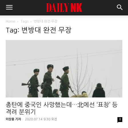
Home
Tags
변방대 완전 무장
Tag: 변방대 완전 무장
총탄에 중국인 사망했는데…北에선 ‘표창’ 등
격려 분위기
이상용 기자
-
2020.07.14 9:30 오전
0