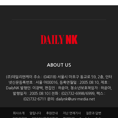
ABOUT US
(주)데일리엔케이 주소 : (04018) 서울시 마포구 동교로 59, 2층, 인터
넷신문등록번호 : 서울 아00016, 등록연월일 : 2005.08.10, 제호 :
DailyNK 발행인: 이광백, 편집인 : 하윤아, 청소년보호책임자 : 하윤아,
발행일자 : 2005.08.10 | 전화 : (02)732-6998/6999, 팩스 :
(02)732-6711 문의: dailynk@uni-media.net
회사소개
알립니다
후원안내
지난 연재기사
질문과 답변