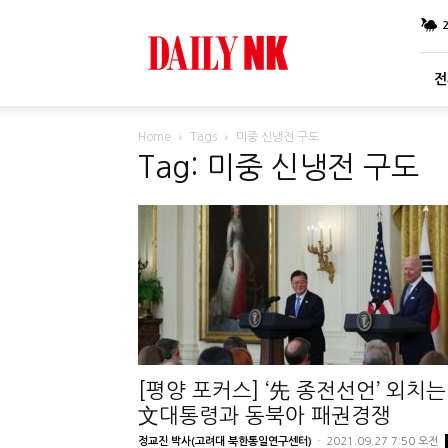
DailyNK
전
Home
Tags
미중 신냉전 구도
Tag: 미중 신냉전 구도
[평양 포커스] ‘先 종전선언’ 외치는
文대통령과 동북아 패권경쟁
정교진 박사(고려대 북한통일연구센터)
-
2021.09.27 7:50 오전