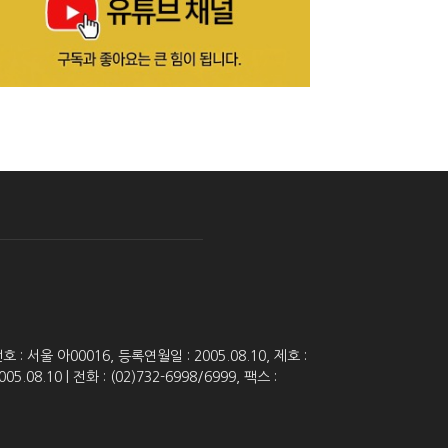
 서울 아00016, 등록연월일 : 2005.08.10, 제호 :
8.10 | 전화 : (02)732-6998/6999, 팩스 :