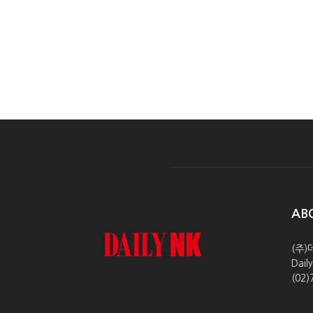
AB
(주)
Dai
(02)