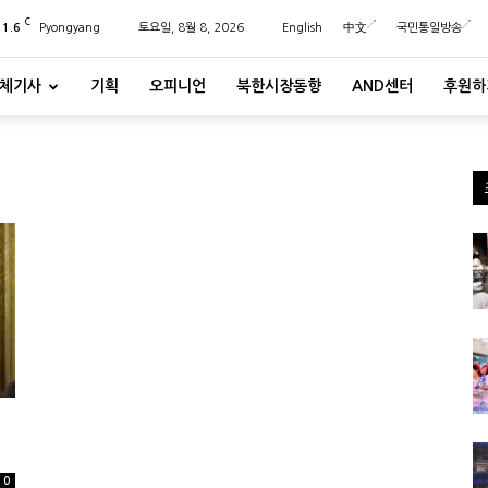
C
21.6
Pyongyang
토요일, 8월 8, 2026
English
中文
국민통일방송
체기사
기획
오피니언
북한시장동향
AND센터
후원하
0