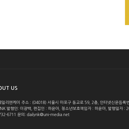
OUT US
데일리엔케이 주소 : (04018) 서울시 마포구 동교로 59, 2층, 인터넷신문등록번호 :
lyNK 발행인: 이광백, 편집인 : 하윤아, 청소년보호책임자 : 하윤아, 발행일자 : 2005.0
732-6711 문의: dailynk@uni-media.net