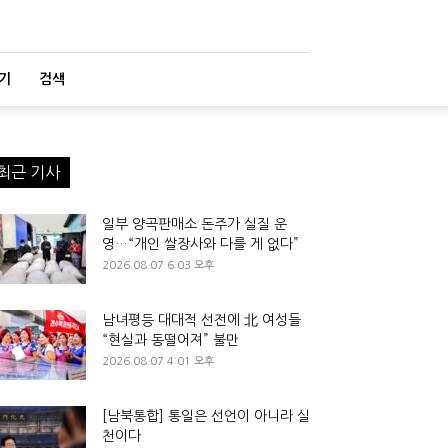
기
검색
최근 기사
일부 양곡판매소 돈주가 실질 운
영…“개인 쌀장사와 다를 게 없다”
2026.08.07 6:03 오후
남녀평등 대대적 선전에 北 여성들
“현실과 동떨어져” 불만
2026.08.07 4:01 오후
[남북통합] 통일은 선언이 아니라 실
천이다