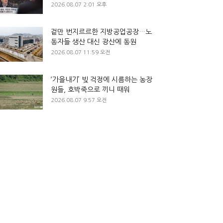
2026.08.07 2:01 오후
겉만 번지르르한 지방공업공장…노
동자들 생산 대신 광산에 동원
2026.08.07 11:59 오전
‘가을내기’ 빚 걱정에 시름하는 농장
원들, 호박죽으로 끼니 때워
2026.08.07 9:57 오전