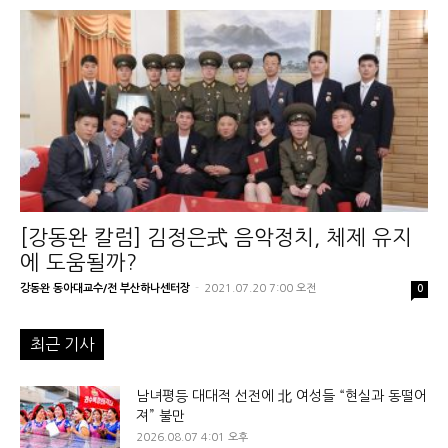
[강동완 칼럼] 김정은式 음악정치, 체제 유지
에 도움될까?
강동완 동아대교수/전 부산하나센터장
-
2021.07.20 7:00 오전
0
최근 기사
남녀평등 대대적 선전에 北 여성들 “현실과 동떨어
져” 불만
2026.08.07 4:01 오후