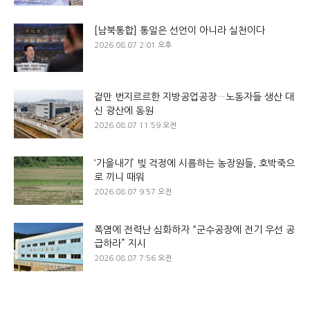
[남북통합] 통일은 선언이 아니라 실천이다
2026.08.07 2:01 오후
겉만 번지르르한 지방공업공장…노동자들 생산 대
신 광산에 동원
2026.08.07 11:59 오전
‘가을내기’ 빚 걱정에 시름하는 농장원들, 호박죽으
로 끼니 때워
2026.08.07 9:57 오전
폭염에 전력난 심화하자 “군수공장에 전기 우선 공
급하라” 지시
2026.08.07 7:56 오전