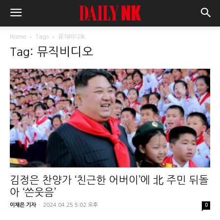
Home
Tags
뮤직비디오
Tag: 뮤직비디오
김정은 찬양가 ‘친근한 어버이’에 北 주민 뒤돌
아 ‘쓴웃음’
이채은 기자
-
2024.04.25 5:02 오후
0