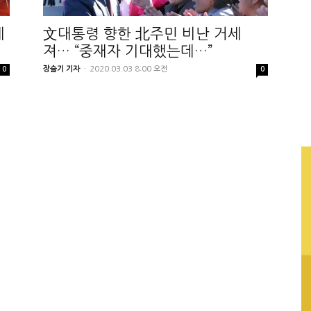
에
文대통령 향한 北주민 비난 거세
져… “중재자 기대했는데…”
장슬기 기자
-
2020.03.03 8:00 오전
0
0