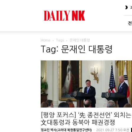
DailyNK
전
Home
Tags
문재인 대통령
Tag: 문재인 대통령
[평양 포커스] ‘先 종전선언’ 외치는
文대통령과 동북아 패권경쟁
정교진 박사(고려대 북한통일연구센터)
-
2021.09.27 7:50 오전