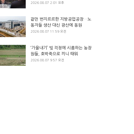
2026.08.07 2:01 오후
겉만 번지르르한 지방공업공장…노
동자들 생산 대신 광산에 동원
2026.08.07 11:59 오전
‘가을내기’ 빚 걱정에 시름하는 농장
원들, 호박죽으로 끼니 때워
2026.08.07 9:57 오전