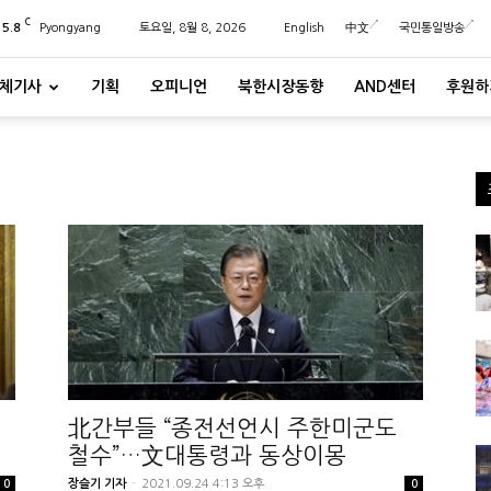
C
25.8
Pyongyang
토요일, 8월 8, 2026
English
中文
국민통일방송
체기사
기획
오피니언
북한시장동향
AND센터
후원하
北간부들 “종전선언시 주한미군도
철수”…文대통령과 동상이몽
장슬기 기자
-
2021.09.24 4:13 오후
0
0