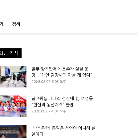
기
검색
최근 기사
일부 양곡판매소 돈주가 실질 운
영…“개인 쌀장사와 다를 게 없다”
2026.08.07 6:03 오후
남녀평등 대대적 선전에 北 여성들
“현실과 동떨어져” 불만
2026.08.07 4:01 오후
[남북통합] 통일은 선언이 아니라 실
천이다