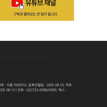
 서울 아00016, 등록연월일 : 2005.08.10, 제호 :
8.10 | 전화 : (02)732-6998/6999, 팩스 :