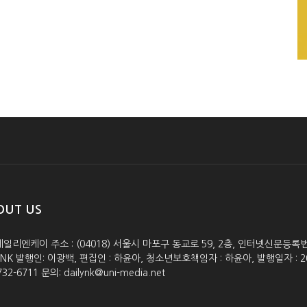
OUT US
데일리엔케이 주소 : (04018) 서울시 마포구 동교로 59, 2층, 인터넷신문등록번호 :
lyNK 발행인: 이광백, 편집인 : 하윤아, 청소년보호책임자 : 하윤아, 발행일자 : 2005.0
732-6711 문의: dailynk@uni-media.net