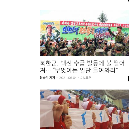
북한군, 백신 수급 발등에 불 떨어
져… “무엇이든 일단 들여와라”
장슬기 기자
-
2021.06.04 4:28 오후