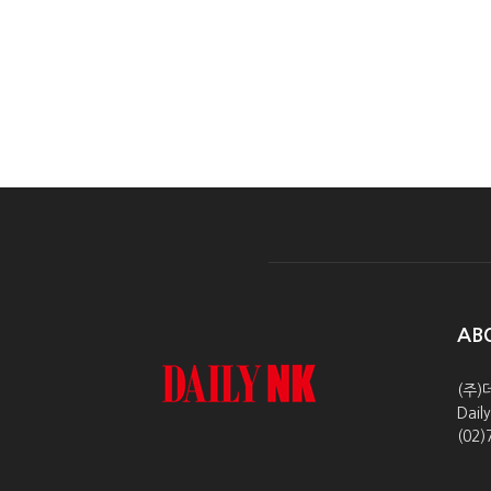
AB
(주)
Dai
(02)