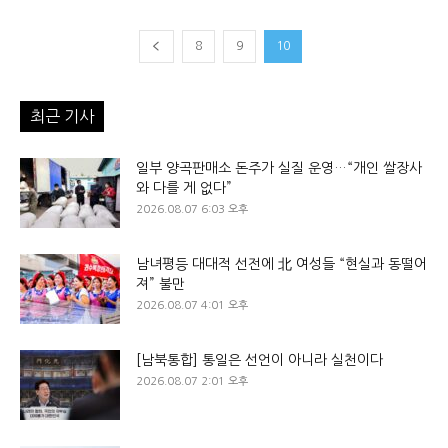
8
9
10
최근 기사
일부 양곡판매소 돈주가 실질 운영…“개인 쌀장사
와 다를 게 없다”
2026.08.07 6:03 오후
남녀평등 대대적 선전에 北 여성들 “현실과 동떨어
져” 불만
2026.08.07 4:01 오후
[남북통합] 통일은 선언이 아니라 실천이다
2026.08.07 2:01 오후