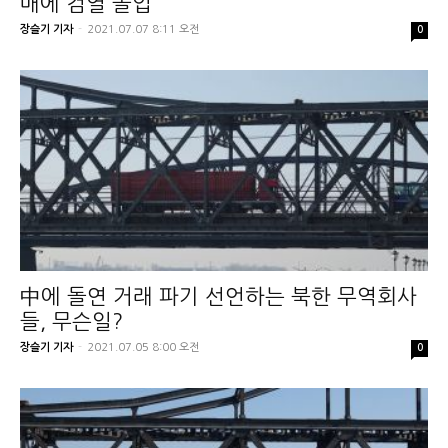
매에 검열 돌입
장슬기 기자
-
2021.07.07 8:11 오전
0
中에 돌연 거래 파기 선언하는 북한 무역회사
들, 무슨일?
장슬기 기자
-
2021.07.05 8:00 오전
0