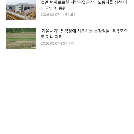
겉만 번지르르한 지방공업공장…노동자들 생산 대
신 광산에 동원
2026.08.07 11:59 오전
‘가을내기’ 빚 걱정에 시름하는 농장원들, 호박죽으
로 끼니 때워
2026.08.07 9:57 오전