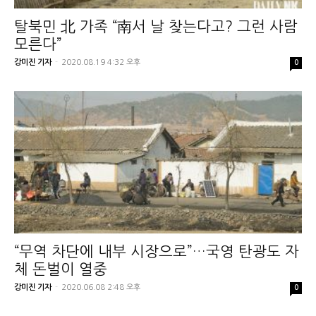
탈북민 北 가족 “南서 날 찾는다고? 그런 사람
모른다”
강미진 기자
-
2020.08.19 4:32 오후
0
“무역 차단에 내부 시장으로”…국영 탄광도 자
체 돈벌이 열중
강미진 기자
-
2020.06.08 2:48 오후
0