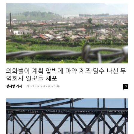
외화벌이 계획 압박에 마약 제조·밀수 나선 무
역회사 일꾼들 체포
정서영 기자
-
2021.07.29 2:48 오후
0