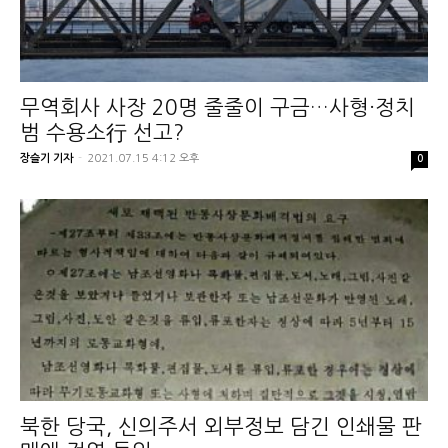
무역회사 사장 20명 줄줄이 구금…사형·정치
범 수용소行 선고?
장슬기 기자
-
2021.07.15 4:12 오후
0
북한 당국, 신의주서 외부정보 담긴 인쇄물 판