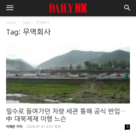
Home
Tags
무역회사
Tag: 무역회사
밀수로 들여가던 차량 세관 통해 공식 반입…
中 대북제재 이행 느슨
이채은 기자
-
2026.07.31 8:01 오전
0