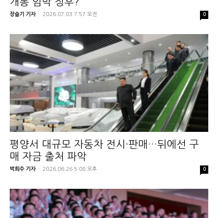
개통 임박 징후?
장슬기 기자
-
2026.07.03 7:57 오전
0
평양서 대규모 자동차 전시·판매…뒤에선 구
매 자금 출처 파악
박희수 기자
-
2026.06.26 5:08 오후
0