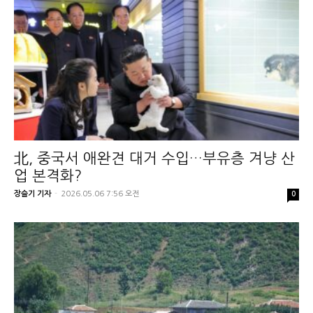
北, 중국서 애완견 대거 수입…부유층 겨냥 산
업 본격화?
장슬기 기자
-
2026.05.06 7:56 오전
0