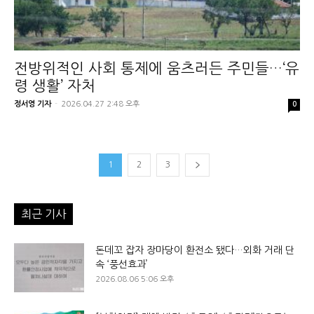
전방위적인 사회 통제에 움츠러든 주민들…‘유
령 생활’ 자처
정서영 기자
-
2026.04.27 2:48 오후
0
1
2
3
최근 기사
돈데꼬 잡자 장마당이 환전소 됐다…외화 거래 단
속 ‘풍선효과’
2026.08.06 5:06 오후