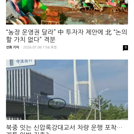
“농장 운영권 달라” 中 투자자 제안에 北 “논의
할 가치 없다” 격분
선화 기자
-
2026.07.06 7:56 오전
0
북중 잇는 신압록강대교서 차량 운행 포착…