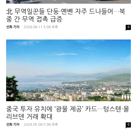
北 무역일꾼들 단둥·옌볜 자주 드나들어…북
중 간 무역 접촉 급증
선화 기자
-
2026.06.11 5:06 오후
0
중국 투자 유치에 ‘광물 제공’ 카드…텅스텐·몰
리브덴 거래 확대
선화 기자
-
2026.05.06 5:06 오후
0