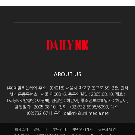
ABOUT US
(주)데일리엔케이 주소 : (04018) 서울시 마포구 동교로 59, 2층, 인터
넷신문등록번호 : 서울 아00016, 등록연월일 : 2005.08.10, 제호 :
DailyNK 발행인: 이광백, 편집인 : 하윤아, 청소년보호책임자 : 하윤아,
발행일자 : 2005.08.10 | 전화 : (02)732-6998/6999, 팩스 :
(02)732-6711 문의: dailynk@uni-media.net
회사소개
알립니다
후원안내
지난 연재기사
질문과 답변