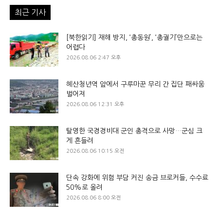
최근 기사
[북한읽기] 재해 방지, ‘총동원’, ‘총궐기’만으로는
어렵다
2026.08.06 2:47 오후
혜산청년역 앞에서 구루마꾼 무리 간 집단 패싸움
벌어져
2026.08.06 12:31 오후
탈영한 국경경비대 군인 총격으로 사망…군심 크
게 흔들려
2026.08.06 10:15 오전
단속 강화에 위험 부담 커진 송금 브로커들, 수수료
50%로 올려
2026.08.06 8:00 오전