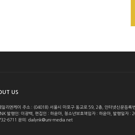
OUT US
데일리엔케이 주소 : (04018) 서울시 마포구 동교로 59, 2층, 인터넷신문등록번호 :
lyNK 발행인: 이광백, 편집인 : 하윤아, 청소년보호책임자 : 하윤아, 발행일자 : 2005.0
732-6711 문의: dailynk@uni-media.net