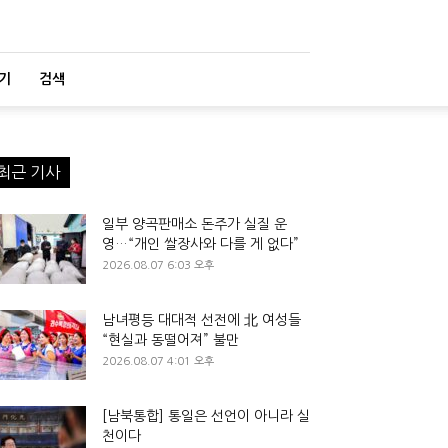
기
검색
최근 기사
일부 양곡판매소 돈주가 실질 운
영…“개인 쌀장사와 다를 게 없다”
2026.08.07 6:03 오후
남녀평등 대대적 선전에 北 여성들
“현실과 동떨어져” 불만
2026.08.07 4:01 오후
[남북통합] 통일은 선언이 아니라 실
천이다