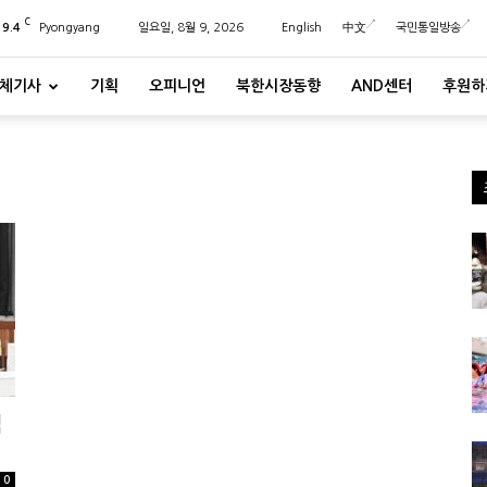
C
19.4
Pyongyang
일요일, 8월 9, 2026
English
中文
국민통일방송
체기사
기획
오피니언
북한시장동향
AND센터
후원하
법
0