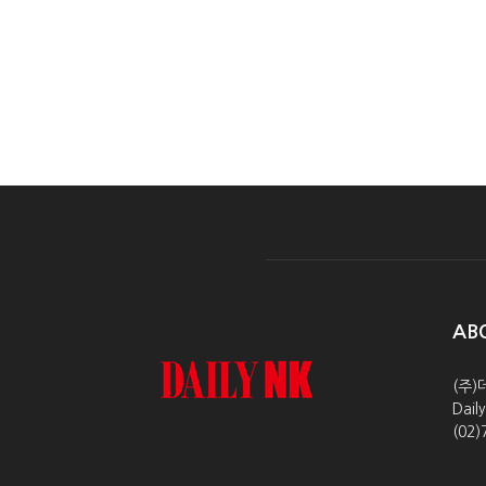
AB
(주)
Dai
(02)