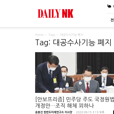
DailyNK
전
Home
Tags
대공수사기능 폐지
Tag: 대공수사기능 폐지
[안보프리즘] 민주당 주도 국정원
개정안…조직 해체 꾀하나
송봉선 한반도미래연구소 이사장
-
2020.09.15 3:13 오후