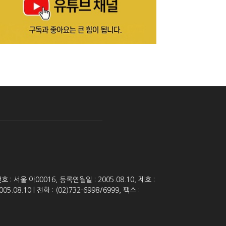
 서울 아00016, 등록연월일 : 2005.08.10, 제호 :
8.10 | 전화 : (02)732-6998/6999, 팩스 :