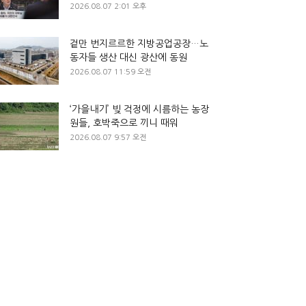
2026.08.07 2:01 오후
겉만 번지르르한 지방공업공장…노
동자들 생산 대신 광산에 동원
2026.08.07 11:59 오전
‘가을내기’ 빚 걱정에 시름하는 농장
원들, 호박죽으로 끼니 때워
2026.08.07 9:57 오전